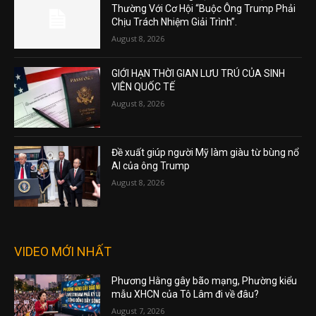
Thường Với Cơ Hội “Buộc Ông Trump Phải
Chịu Trách Nhiệm Giải Trình”.
August 8, 2026
GIỚI HẠN THỜI GIAN LƯU TRÚ CỦA SINH
VIÊN QUỐC TẾ
August 8, 2026
Đề xuất giúp người Mỹ làm giàu từ bùng nổ
AI của ông Trump
August 8, 2026
VIDEO MỚI NHẤT
Phương Hằng gây bão mạng, Phường kiểu
mẫu XHCN của Tô Lâm đi về đâu?
August 7, 2026