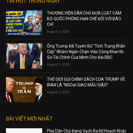
TIN HOT TRONG NGÀY
THƯỢNG VIỆN DÂN CHỦ ĐƯA LUẬT CẤM
BỘ QUỐC PHÒNG HẠN CHẾ ĐỐI VỚI BÁO
CHÍ
August 6, 2026
Ông Trump Đã Tuyên Bố “Tình Trạng Khẩn
Cấp” Nhằm Ngăn Chặn Việc Công Khai Hồ
Sơ Tài Chính Của Mình Cho Đài BBC
August 5, 2026
THẾ GIỚI GỌI CHÍNH SÁCH CỦA TRUMP VỀ
IRAN LÀ “NGOẠI GIAO MẪU GIÁO”
August 5, 2026
BÀI VIẾT MỚI NHẤT
Phe Dân Chủ Đang Vạch Ra Kế Hoạch Khác