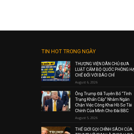
TIN HOT TRONG NGÀY
THƯỢNG VIỆN DÂN CHỦ ĐƯA
LUẬT CẤM BỘ QUỐC PHÒNG H
CHẾ ĐỐI VỚI BÁO CHÍ
August 6, 2026
Ông Trump Đã Tuyên Bố “Tình
Trạng Khẩn Cấp” Nhằm Ngăn
Chặn Việc Công Khai Hồ Sơ Tài
Chính Của Mình Cho Đài BBC
August 5, 2026
THẾ GIỚI GỌI CHÍNH SÁCH CỦA