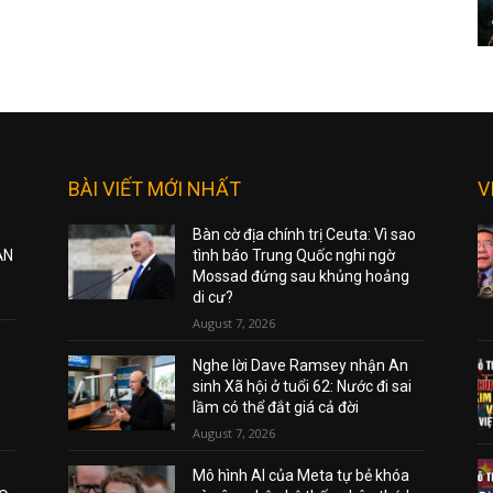
BÀI VIẾT MỚI NHẤT
V
Bàn cờ địa chính trị Ceuta: Vì sao
ẠN
tình báo Trung Quốc nghi ngờ
Mossad đứng sau khủng hoảng
di cư?
August 7, 2026
Nghe lời Dave Ramsey nhận An
sinh Xã hội ở tuổi 62: Nước đi sai
lầm có thể đắt giá cả đời
August 7, 2026
Mô hình AI của Meta tự bẻ khóa