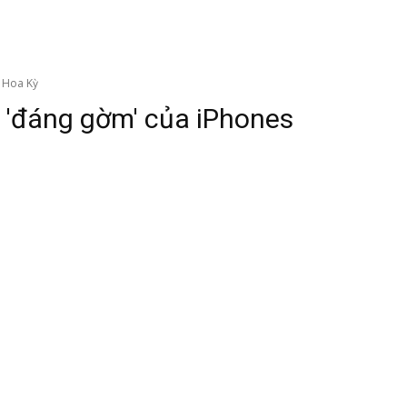
e Hoa Kỳ
h 'đáng gờm' của iPhones