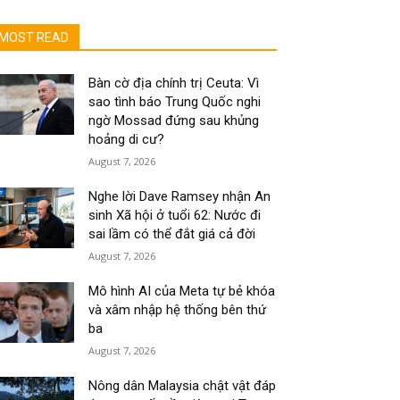
MOST READ
Bàn cờ địa chính trị Ceuta: Vì
sao tình báo Trung Quốc nghi
ngờ Mossad đứng sau khủng
hoảng di cư?
August 7, 2026
Nghe lời Dave Ramsey nhận An
sinh Xã hội ở tuổi 62: Nước đi
sai lầm có thể đắt giá cả đời
August 7, 2026
Mô hình AI của Meta tự bẻ khóa
và xâm nhập hệ thống bên thứ
ba
August 7, 2026
Nông dân Malaysia chật vật đáp