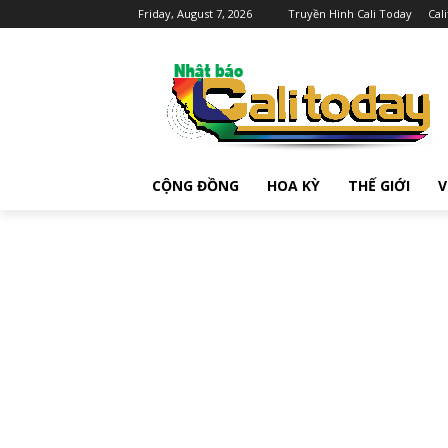
Friday, August 7, 2026
Truyền Hình Cali Today
Cal
CỘNG ĐỒNG
HOA KỲ
THẾ GIỚI
V