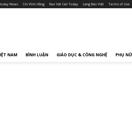
itoday News
Cõi Vĩnh Hằng
Rao Vặt Cali Today
Làng Báo Việt
Terms of Use
IỆT NAM
BÌNH LUẬN
GIÁO DỤC & CÔNG NGHỆ
PHỤ N