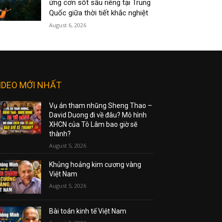
ứng cơn sốt sầu riêng tại Trung
Quốc giữa thời tiết khắc nghiệt
August 6, 2026
IDEO MỚI NHẤT
Vụ án tham nhũng Sheng Thao –
David Duong đi về đâu? Mô hình
XHCN của Tô Lâm bao giờ sẽ
thành?
August 5, 2026
Khủng hoảng kim cương vàng
Việt Nam
August 5, 2026
Bài toán kinh tế Việt Nam