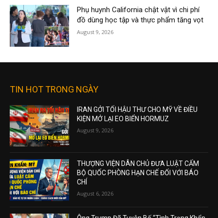
Phụ huynh California chật vật vì chi phí
đồ dùng học tập và thực phẩm tăng vọt
August 9, 2026
TIN HOT TRONG NGÀY
IRAN GỞI TỐI HẬU THƯ CHO MỸ VỀ ĐIỀU
KIỆN MỞ LẠI EO BIỂN HORMUZ
August 9, 2026
THƯỢNG VIỆN DÂN CHỦ ĐƯA LUẬT CẤM
BỘ QUỐC PHÒNG HẠN CHẾ ĐỐI VỚI BÁO
CHÍ
August 6, 2026