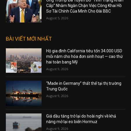
Ông Trump Đã Tuyên Bố “Tình Trạng Khẩn
Cấp” Nhằm Ngăn Chặn Việc Công Khai Hồ
Sơ Tài Chính Của Mình Cho Đài BBC
August 5, 2026
BÀI VIẾT MỚI NHẤT
Hộ gia đình California tiêu tốn 34.000 USD
mỗi năm cho hóa đơn sinh hoạt — cao thứ
hai toàn bang Mỹ
August 9, 2026
“Made in Germany” thất thế tại thị trường
Trung Quốc
August 9, 2026
Giá dầu tăng trở lại do hoài nghi về khả
năng mở lại eo biển Hormuz
August 9, 2026