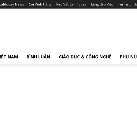
Calitoday News
Cõi Vĩnh Hằng
Rao Vặt Cali Today
Làng Báo Việt
Terms of U
IỆT NAM
BÌNH LUẬN
GIÁO DỤC & CÔNG NGHỆ
PHỤ N