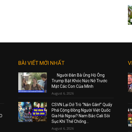
BÀI VIẾT MỚI NHẤT
V
Người Đàn Bà Ủng Hộ Ông
Trump Bật Khóc Nức Nở Trước
Mặt Các Con Của Mình
August 6, 2026
CSVN Lại Dở Trò “Nắn Gân!” Quấy
Phá Cộng Đồng Người Việt Quốc
AO
Gia Hải Ngoại? Nam Bắc Cali Sôi
Sục Khí Thế Chống...
August 6, 2026