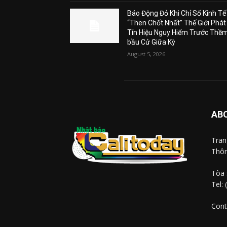
Báo Động Đỏ Khi Chỉ Số Kinh Tế
“Then Chốt Nhất” Thế Giới Phát
Tín Hiệu Nguy Hiểm Trước Thề
bầu Cử Giữa Kỳ
August 5, 2026
AB
Tra
Thôn
Tòa 
Tel:
Cont