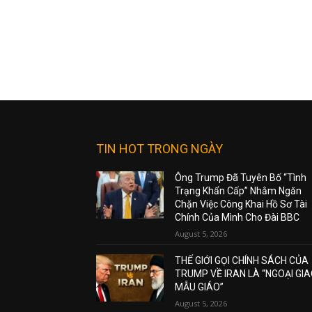
TIN HOT TRONG NGÀY
Ông Trump Đã Tuyên Bố “Tình
Trạng Khẩn Cấp” Nhằm Ngăn
Chặn Việc Công Khai Hồ Sơ Tài
Chính Của Mình Cho Đài BBC
August 5, 2026
THẾ GIỚI GỌI CHÍNH SÁCH CỦA
TRUMP VỀ IRAN LÀ “NGOẠI GI
MẪU GIÁO”
August 5, 2026