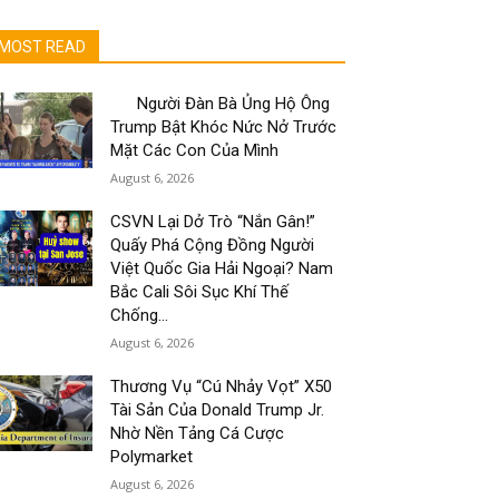
MOST READ
Người Đàn Bà Ủng Hộ Ông
Trump Bật Khóc Nức Nở Trước
Mặt Các Con Của Mình
August 6, 2026
CSVN Lại Dở Trò “Nắn Gân!”
Quấy Phá Cộng Đồng Người
Việt Quốc Gia Hải Ngoại? Nam
Bắc Cali Sôi Sục Khí Thế
Chống...
August 6, 2026
Thương Vụ “Cú Nhảy Vọt” X50
Tài Sản Của Donald Trump Jr.
Nhờ Nền Tảng Cá Cược
Polymarket
August 6, 2026