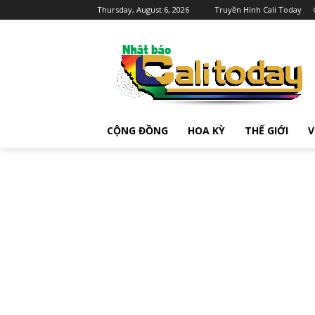
Thursday, August 6, 2026
Truyền Hình Cali Today
CỘNG ĐỒNG
HOA KỲ
THẾ GIỚI
V