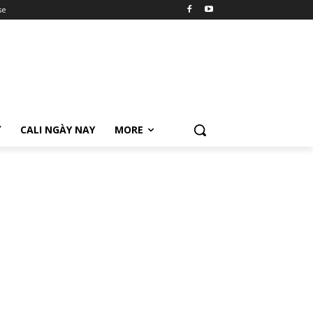
se
Ữ
CALI NGÀY NAY
MORE