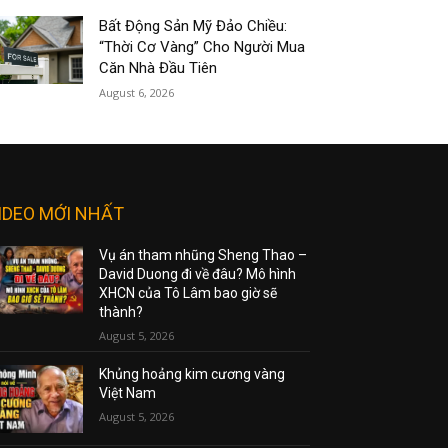
Bất Động Sản Mỹ Đảo Chiều:
“Thời Cơ Vàng” Cho Người Mua
Căn Nhà Đầu Tiên
August 6, 2026
IDEO MỚI NHẤT
Vụ án tham nhũng Sheng Thao –
David Duong đi về đâu? Mô hình
XHCN của Tô Lâm bao giờ sẽ
thành?
August 5, 2026
Khủng hoảng kim cương vàng
Việt Nam
August 5, 2026