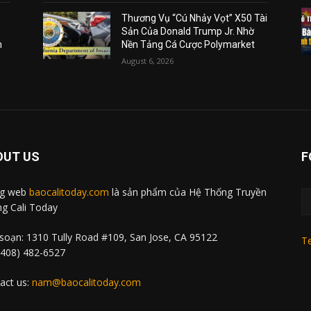
Thương Vụ “Cú Nhảy Vọt” X50 Tài
Sản Của Donald Trump Jr. Nhờ
m
Nền Tảng Cá Cược Polymarket
August 6, 2026
OUT US
F
ng web
baocalitoday.com
là sản phẩm của Hệ Thống Truyền
g Cali Today
soạn: 1310 Tully Road #109, San Jose, CA 95122
Te
 (408) 482-6527
act us:
nam@baocalitoday.com