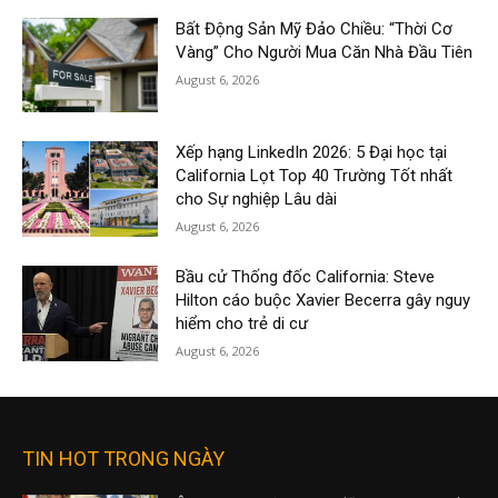
Bất Động Sản Mỹ Đảo Chiều: “Thời Cơ
Vàng” Cho Người Mua Căn Nhà Đầu Tiên
August 6, 2026
Xếp hạng LinkedIn 2026: 5 Đại học tại
California Lọt Top 40 Trường Tốt nhất
cho Sự nghiệp Lâu dài
August 6, 2026
Bầu cử Thống đốc California: Steve
Hilton cáo buộc Xavier Becerra gây nguy
hiểm cho trẻ di cư
August 6, 2026
TIN HOT TRONG NGÀY