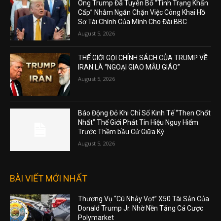
Ông Trump Đã Tuyên Bố “Tình Trạng Khẩn
Cấp” Nhằm Ngăn Chặn Việc Công Khai Hồ
Sơ Tài Chính Của Mình Cho Đài BBC
August 5, 2026
THẾ GIỚI GỌI CHÍNH SÁCH CỦA TRUMP VỀ
IRAN LÀ “NGOẠI GIAO MẪU GIÁO”
August 5, 2026
Báo Động Đỏ Khi Chỉ Số Kinh Tế “Then Chốt
Nhất” Thế Giới Phát Tín Hiệu Nguy Hiểm
Trước Thềm bầu Cử Giữa Kỳ
August 5, 2026
BÀI VIẾT MỚI NHẤT
Thương Vụ “Cú Nhảy Vọt” X50 Tài Sản Của
Donald Trump Jr. Nhờ Nền Tảng Cá Cược
Polymarket