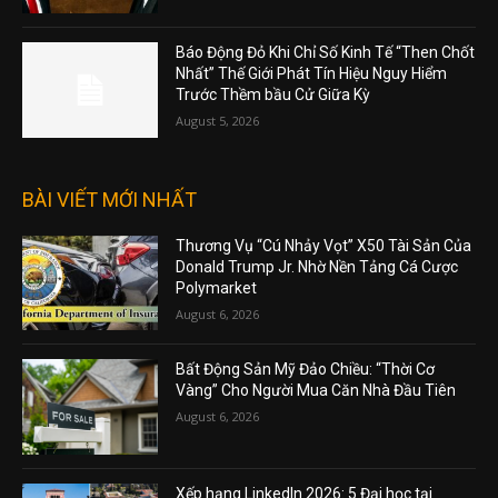
Báo Động Đỏ Khi Chỉ Số Kinh Tế “Then Chốt
Nhất” Thế Giới Phát Tín Hiệu Nguy Hiểm
Trước Thềm bầu Cử Giữa Kỳ
August 5, 2026
BÀI VIẾT MỚI NHẤT
Thương Vụ “Cú Nhảy Vọt” X50 Tài Sản Của
Donald Trump Jr. Nhờ Nền Tảng Cá Cược
Polymarket
August 6, 2026
Bất Động Sản Mỹ Đảo Chiều: “Thời Cơ
Vàng” Cho Người Mua Căn Nhà Đầu Tiên
August 6, 2026
Xếp hạng LinkedIn 2026: 5 Đại học tại