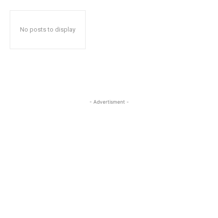
No posts to display
- Advertisment -