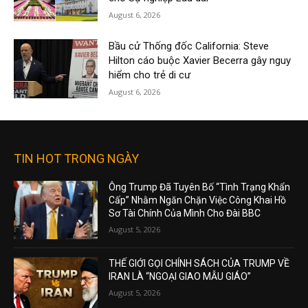
August 6, 2026
Bầu cử Thống đốc California: Steve
Hilton cáo buộc Xavier Becerra gây nguy
hiểm cho trẻ di cư
August 6, 2026
TIN HOT TRONG NGÀY
Ông Trump Đã Tuyên Bố “Tình Trạng Khẩn
Cấp” Nhằm Ngăn Chặn Việc Công Khai Hồ
Sơ Tài Chính Của Mình Cho Đài BBC
August 5, 2026
THẾ GIỚI GỌI CHÍNH SÁCH CỦA TRUMP VỀ
IRAN LÀ “NGOẠI GIAO MẪU GIÁO”
August 5, 2026