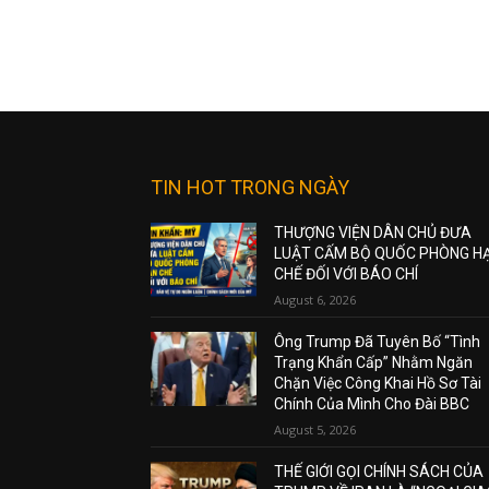
TIN HOT TRONG NGÀY
THƯỢNG VIỆN DÂN CHỦ ĐƯA
LUẬT CẤM BỘ QUỐC PHÒNG H
CHẾ ĐỐI VỚI BÁO CHÍ
August 6, 2026
Ông Trump Đã Tuyên Bố “Tình
Trạng Khẩn Cấp” Nhằm Ngăn
Chặn Việc Công Khai Hồ Sơ Tài
Chính Của Mình Cho Đài BBC
August 5, 2026
THẾ GIỚI GỌI CHÍNH SÁCH CỦA