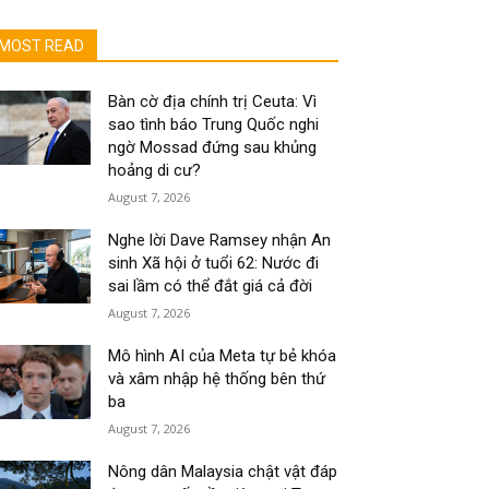
MOST READ
Bàn cờ địa chính trị Ceuta: Vì
sao tình báo Trung Quốc nghi
ngờ Mossad đứng sau khủng
hoảng di cư?
August 7, 2026
Nghe lời Dave Ramsey nhận An
sinh Xã hội ở tuổi 62: Nước đi
sai lầm có thể đắt giá cả đời
August 7, 2026
Mô hình AI của Meta tự bẻ khóa
và xâm nhập hệ thống bên thứ
ba
August 7, 2026
Nông dân Malaysia chật vật đáp