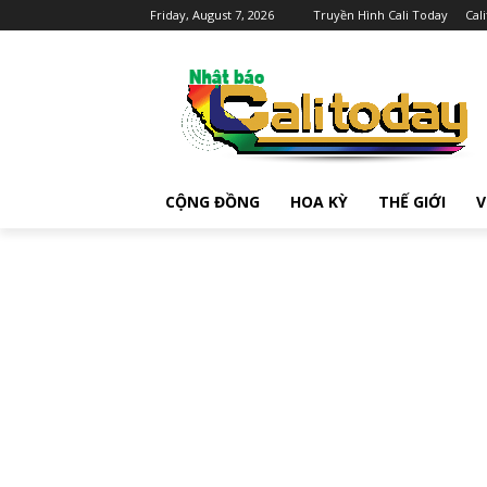
Friday, August 7, 2026
Truyền Hình Cali Today
Cal
CỘNG ĐỒNG
HOA KỲ
THẾ GIỚI
V