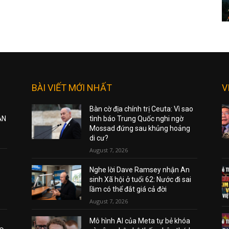
BÀI VIẾT MỚI NHẤT
V
Bàn cờ địa chính trị Ceuta: Vì sao
ẠN
tình báo Trung Quốc nghi ngờ
Mossad đứng sau khủng hoảng
di cư?
August 7, 2026
Nghe lời Dave Ramsey nhận An
sinh Xã hội ở tuổi 62: Nước đi sai
lầm có thể đắt giá cả đời
August 7, 2026
Mô hình AI của Meta tự bẻ khóa