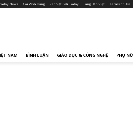
itoday News
Cõi Vĩnh Hằng
Rao Vặt Cali Today
Làng Báo Việt
Terms of Use
IỆT NAM
BÌNH LUẬN
GIÁO DỤC & CÔNG NGHỆ
PHỤ N