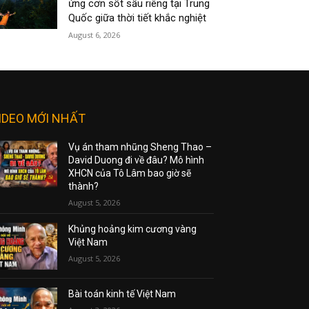
ứng cơn sốt sầu riêng tại Trung
Quốc giữa thời tiết khắc nghiệt
August 6, 2026
IDEO MỚI NHẤT
Vụ án tham nhũng Sheng Thao –
David Duong đi về đâu? Mô hình
XHCN của Tô Lâm bao giờ sẽ
thành?
August 5, 2026
Khủng hoảng kim cương vàng
Việt Nam
August 5, 2026
Bài toán kinh tế Việt Nam