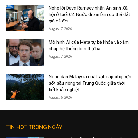
Nghe lời Dave Ramsey nhận An sinh Xã
hội ở tuổi 62: Nước đi sai lầm có thể đắt
giá cả đời
August 7, 2026
Mô hình AI của Meta tự bẻ khóa và xâm
nhập hệ thống bên thứ ba
August 7, 2026
Nông dân Malaysia chật vật đáp ứng cơn
sốt sầu riêng tại Trung Quốc giữa thời
tiết khắc nghiệt
August 6, 2026
TIN HOT TRONG NGÀY