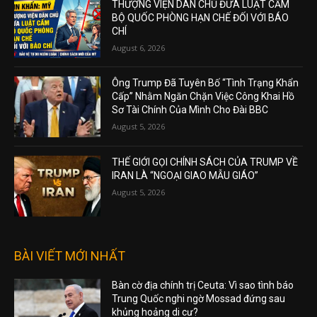
THƯỢNG VIỆN DÂN CHỦ ĐƯA LUẬT CẤM
BỘ QUỐC PHÒNG HẠN CHẾ ĐỐI VỚI BÁO
CHÍ
August 6, 2026
Ông Trump Đã Tuyên Bố “Tình Trạng Khẩn
Cấp” Nhằm Ngăn Chặn Việc Công Khai Hồ
Sơ Tài Chính Của Mình Cho Đài BBC
August 5, 2026
THẾ GIỚI GỌI CHÍNH SÁCH CỦA TRUMP VỀ
IRAN LÀ “NGOẠI GIAO MẪU GIÁO”
August 5, 2026
BÀI VIẾT MỚI NHẤT
Bàn cờ địa chính trị Ceuta: Vì sao tình báo
Trung Quốc nghi ngờ Mossad đứng sau
khủng hoảng di cư?