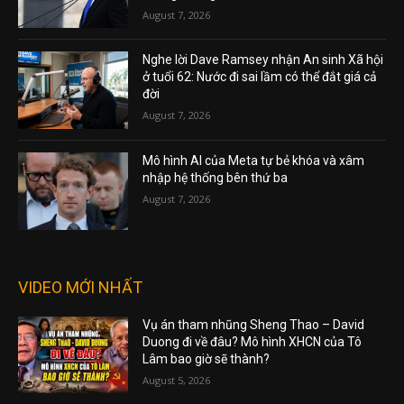
August 7, 2026
Nghe lời Dave Ramsey nhận An sinh Xã hội
ở tuổi 62: Nước đi sai lầm có thể đắt giá cả
đời
August 7, 2026
Mô hình AI của Meta tự bẻ khóa và xâm
nhập hệ thống bên thứ ba
August 7, 2026
VIDEO MỚI NHẤT
Vụ án tham nhũng Sheng Thao – David
Duong đi về đâu? Mô hình XHCN của Tô
Lâm bao giờ sẽ thành?
August 5, 2026