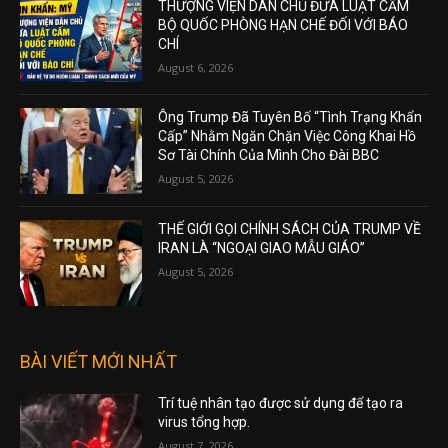
THƯỢNG VIỆN DÂN CHỦ ĐƯA LUẬT CẤM
BỘ QUỐC PHÒNG HẠN CHẾ ĐỐI VỚI BÁO
CHÍ
August 6, 2026
Ông Trump Đã Tuyên Bố “Tình Trạng Khẩn
Cấp” Nhằm Ngăn Chặn Việc Công Khai Hồ
Sơ Tài Chính Của Mình Cho Đài BBC
August 5, 2026
THẾ GIỚI GỌI CHÍNH SÁCH CỦA TRUMP VỀ
IRAN LÀ “NGOẠI GIAO MẪU GIÁO”
August 5, 2026
BÀI VIẾT MỚI NHẤT
Trí tuệ nhân tạo được sử dụng để tạo ra
virus tổng hợp.
August 7, 2026