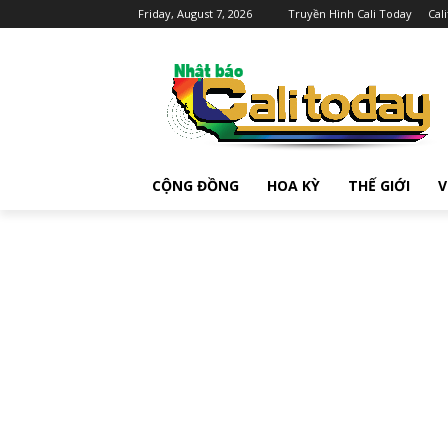
Friday, August 7, 2026
Truyền Hình Cali Today
Cal
CỘNG ĐỒNG
HOA KỲ
THẾ GIỚI
V