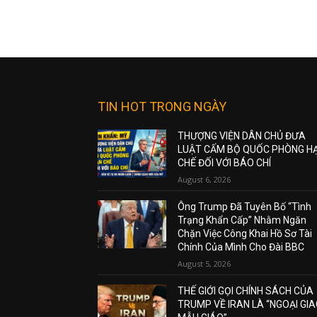
TIN HOT TRONG NGÀY
THƯỢNG VIỆN DÂN CHỦ ĐƯA
LUẬT CẤM BỘ QUỐC PHÒNG H
CHẾ ĐỐI VỚI BÁO CHÍ
August 6, 2026
Ông Trump Đã Tuyên Bố “Tình
Trạng Khẩn Cấp” Nhằm Ngăn
Chặn Việc Công Khai Hồ Sơ Tài
Chính Của Mình Cho Đài BBC
August 5, 2026
THẾ GIỚI GỌI CHÍNH SÁCH CỦA
TRUMP VỀ IRAN LÀ “NGOẠI GI