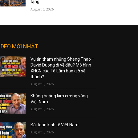
tặng
August 6, 2026
IDEO MỚI NHẤT
Vụ án tham nhũng Sheng Thao –
David Duong đi về đâu? Mô hình
XHCN của Tô Lâm bao giờ sẽ
thành?
August 5, 2026
Khủng hoảng kim cương vàng
Việt Nam
August 5, 2026
Bài toán kinh tế Việt Nam
August 3, 2026