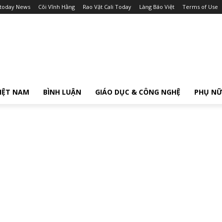
itoday News
Cõi Vĩnh Hằng
Rao Vặt Cali Today
Làng Báo Việt
Terms of Use
IỆT NAM
BÌNH LUẬN
GIÁO DỤC & CÔNG NGHỆ
PHỤ N