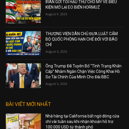
IRAN GỞI TỐI HẬU THƯ CHO MỸ VỀ ĐIỀU
KIỆN MỞ LẠI EO BIỂN HORMUZ
August 9, 2026
THƯỢNG VIỆN DÂN CHỦ ĐƯA LUẬT CẤM
BỘ QUỐC PHÒNG HẠN CHẾ ĐỐI VỚI BÁO
CHÍ
August 6, 2026
Ông Trump Đã Tuyên Bố “Tình Trạng Khẩn
Cấp” Nhằm Ngăn Chặn Việc Công Khai Hồ
Sơ Tài Chính Của Mình Cho Đài BBC
August 5, 2026
BÀI VIẾT MỚI NHẤT
Nhà hàng tại California bất ngờ đóng cửa
chỉ vài tuần sau khi nhận khoản hỗ trợ
100.000 USD từ thành phố