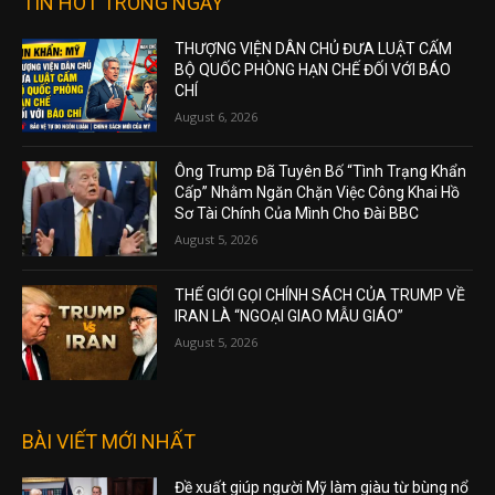
TIN HOT TRONG NGÀY
THƯỢNG VIỆN DÂN CHỦ ĐƯA LUẬT CẤM
BỘ QUỐC PHÒNG HẠN CHẾ ĐỐI VỚI BÁO
CHÍ
August 6, 2026
Ông Trump Đã Tuyên Bố “Tình Trạng Khẩn
Cấp” Nhằm Ngăn Chặn Việc Công Khai Hồ
Sơ Tài Chính Của Mình Cho Đài BBC
August 5, 2026
THẾ GIỚI GỌI CHÍNH SÁCH CỦA TRUMP VỀ
IRAN LÀ “NGOẠI GIAO MẪU GIÁO”
August 5, 2026
BÀI VIẾT MỚI NHẤT
Đề xuất giúp người Mỹ làm giàu từ bùng nổ