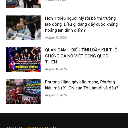
Hơn 1 triệu người Mỹ rời bỏ thị trường
lao động: Điều gì đang đẩy cuộc khủng
hoảng lên đỉnh điểm?
August 8, 2026
QUẬN CAM – BIỂU TÌNH ĐẦY KHÍ THẾ
CHỐNG CA NÔ VIỆT CỘNG QUỐC
THIÊN
August 8, 2026
Phương Hằng gây bão mạng, Phường
kiểu mẫu XHCN của Tô Lâm đi về đâu?
August 7, 2026