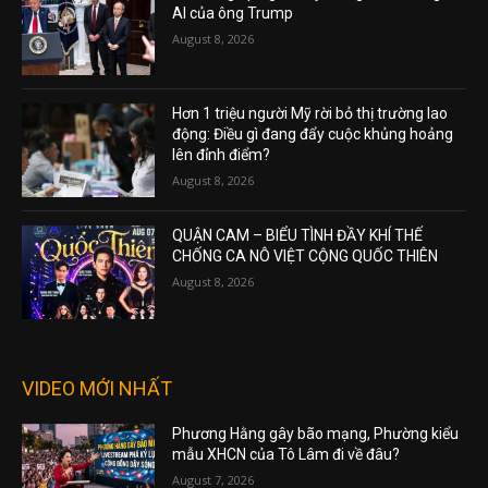
AI của ông Trump
August 8, 2026
Hơn 1 triệu người Mỹ rời bỏ thị trường lao
động: Điều gì đang đẩy cuộc khủng hoảng
lên đỉnh điểm?
August 8, 2026
QUẬN CAM – BIỂU TÌNH ĐẦY KHÍ THẾ
CHỐNG CA NÔ VIỆT CỘNG QUỐC THIÊN
August 8, 2026
VIDEO MỚI NHẤT
Phương Hằng gây bão mạng, Phường kiểu
mẫu XHCN của Tô Lâm đi về đâu?
August 7, 2026