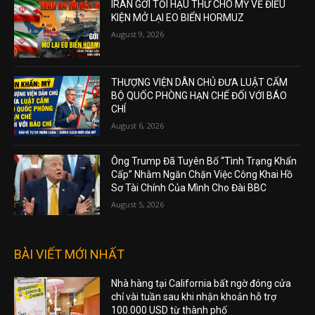
IRAN GỞI TỐI HẬU THƯ CHO MỸ VỀ ĐIỀU
KIỆN MỞ LẠI EO BIỂN HORMUZ
August 9, 2026
THƯỢNG VIỆN DÂN CHỦ ĐƯA LUẬT CẤM
BỘ QUỐC PHÒNG HẠN CHẾ ĐỐI VỚI BÁO
CHÍ
August 6, 2026
Ông Trump Đã Tuyên Bố “Tình Trạng Khẩn
Cấp” Nhằm Ngăn Chặn Việc Công Khai Hồ
Sơ Tài Chính Của Mình Cho Đài BBC
August 5, 2026
BÀI VIẾT MỚI NHẤT
Nhà hàng tại California bất ngờ đóng cửa
chỉ vài tuần sau khi nhận khoản hỗ trợ
100.000 USD từ thành phố