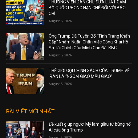
THƯỢNG VIỆN DÂN CHỦ ĐƯA LUẬT CẤM
BỘ QUỐC PHÒNG HẠN CHẾ ĐỐI VỚI BÁO
CHÍ
August 6, 2026
Ông Trump Đã Tuyên Bố “Tình Trạng Khẩn
Cấp” Nhằm Ngăn Chặn Việc Công Khai Hồ
Sơ Tài Chính Của Mình Cho Đài BBC
August 5, 2026
THẾ GIỚI GỌI CHÍNH SÁCH CỦA TRUMP VỀ
IRAN LÀ “NGOẠI GIAO MẪU GIÁO”
August 5, 2026
BÀI VIẾT MỚI NHẤT
Đề xuất giúp người Mỹ làm giàu từ bùng nổ
AI của ông Trump
August 8, 2026