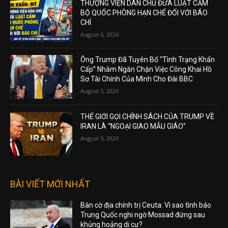
THƯỢNG VIỆN DÂN CHỦ ĐƯA LUẬT CẤM
BỘ QUỐC PHÒNG HẠN CHẾ ĐỐI VỚI BÁO
CHÍ
August 6, 2026
Ông Trump Đã Tuyên Bố “Tình Trạng Khẩn
Cấp” Nhằm Ngăn Chặn Việc Công Khai Hồ
Sơ Tài Chính Của Mình Cho Đài BBC
August 5, 2026
THẾ GIỚI GỌI CHÍNH SÁCH CỦA TRUMP VỀ
IRAN LÀ “NGOẠI GIAO MẪU GIÁO”
August 5, 2026
BÀI VIẾT MỚI NHẤT
Bàn cờ địa chính trị Ceuta: Vì sao tình báo
Trung Quốc nghi ngờ Mossad đứng sau
khủng hoảng di cư?