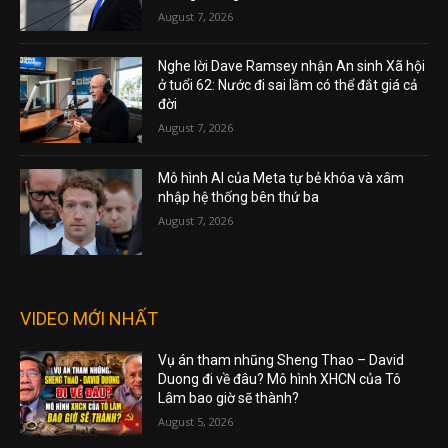
August 7, 2026
Nghe lời Dave Ramsey nhận An sinh Xã hội
ở tuổi 62: Nước đi sai lầm có thể đắt giá cả
đời
August 7, 2026
Mô hình AI của Meta tự bẻ khóa và xâm
nhập hệ thống bên thứ ba
August 7, 2026
VIDEO MỚI NHẤT
Vụ án tham nhũng Sheng Thao – David
Duong đi về đâu? Mô hình XHCN của Tô
Lâm bao giờ sẽ thành?
August 5, 2026