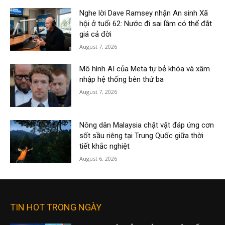
Nghe lời Dave Ramsey nhận An sinh Xã
hội ở tuổi 62: Nước đi sai lầm có thể đắt
giá cả đời
August 7, 2026
Mô hình AI của Meta tự bẻ khóa và xâm
nhập hệ thống bên thứ ba
August 7, 2026
Nông dân Malaysia chật vật đáp ứng cơn
sốt sầu riêng tại Trung Quốc giữa thời
tiết khắc nghiệt
August 6, 2026
TIN HOT TRONG NGÀY