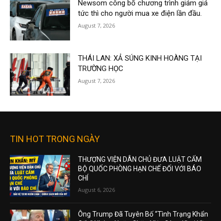
Newsom công bố chương trình giảm giá
tức thì cho người mua xe điện lần đầu.
August 7, 2026
THÁI LAN: XẢ SÚNG KINH HOÀNG TẠI
TRƯỜNG HỌC
August 7, 2026
TIN HOT TRONG NGÀY
THƯỢNG VIỆN DÂN CHỦ ĐƯA LUẬT CẤM
BỘ QUỐC PHÒNG HẠN CHẾ ĐỐI VỚI BÁO
CHÍ
August 6, 2026
Ông Trump Đã Tuyên Bố “Tình Trạng Khẩn