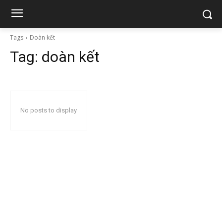
Tags
Doàn kết
Tag:
doàn kết
No posts to display