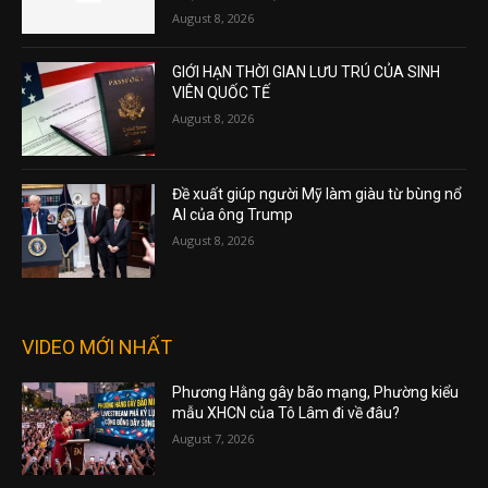
August 8, 2026
GIỚI HẠN THỜI GIAN LƯU TRÚ CỦA SINH
VIÊN QUỐC TẾ
August 8, 2026
Đề xuất giúp người Mỹ làm giàu từ bùng nổ
AI của ông Trump
August 8, 2026
VIDEO MỚI NHẤT
Phương Hằng gây bão mạng, Phường kiểu
mẫu XHCN của Tô Lâm đi về đâu?
August 7, 2026