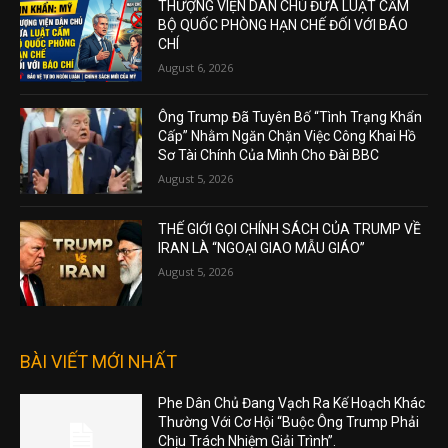
THƯỢNG VIỆN DÂN CHỦ ĐƯA LUẬT CẤM
BỘ QUỐC PHÒNG HẠN CHẾ ĐỐI VỚI BÁO
CHÍ
August 6, 2026
Ông Trump Đã Tuyên Bố “Tình Trạng Khẩn
Cấp” Nhằm Ngăn Chặn Việc Công Khai Hồ
Sơ Tài Chính Của Mình Cho Đài BBC
August 5, 2026
THẾ GIỚI GỌI CHÍNH SÁCH CỦA TRUMP VỀ
IRAN LÀ “NGOẠI GIAO MẪU GIÁO”
August 5, 2026
BÀI VIẾT MỚI NHẤT
Phe Dân Chủ Đang Vạch Ra Kế Hoạch Khác
Thường Với Cơ Hội “Buộc Ông Trump Phải
Chịu Trách Nhiệm Giải Trình”.