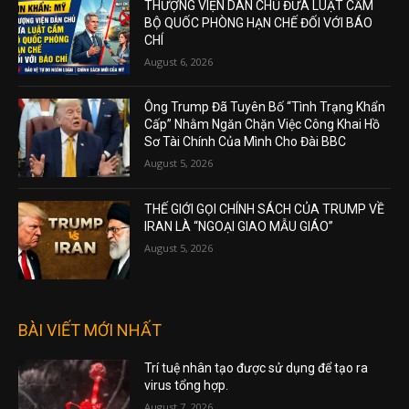
THƯỢNG VIỆN DÂN CHỦ ĐƯA LUẬT CẤM
BỘ QUỐC PHÒNG HẠN CHẾ ĐỐI VỚI BÁO
CHÍ
August 6, 2026
Ông Trump Đã Tuyên Bố “Tình Trạng Khẩn
Cấp” Nhằm Ngăn Chặn Việc Công Khai Hồ
Sơ Tài Chính Của Mình Cho Đài BBC
August 5, 2026
THẾ GIỚI GỌI CHÍNH SÁCH CỦA TRUMP VỀ
IRAN LÀ “NGOẠI GIAO MẪU GIÁO”
August 5, 2026
BÀI VIẾT MỚI NHẤT
Trí tuệ nhân tạo được sử dụng để tạo ra
virus tổng hợp.
August 7, 2026