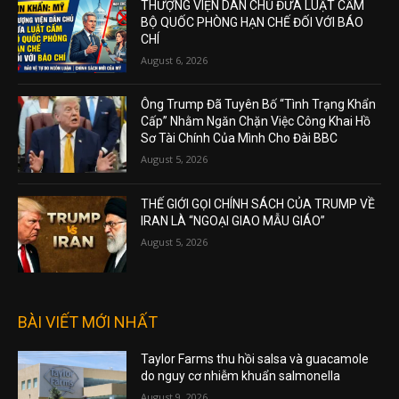
THƯỢNG VIỆN DÂN CHỦ ĐƯA LUẬT CẤM
BỘ QUỐC PHÒNG HẠN CHẾ ĐỐI VỚI BÁO
CHÍ
August 6, 2026
Ông Trump Đã Tuyên Bố “Tình Trạng Khẩn
Cấp” Nhằm Ngăn Chặn Việc Công Khai Hồ
Sơ Tài Chính Của Mình Cho Đài BBC
August 5, 2026
THẾ GIỚI GỌI CHÍNH SÁCH CỦA TRUMP VỀ
IRAN LÀ “NGOẠI GIAO MẪU GIÁO”
August 5, 2026
BÀI VIẾT MỚI NHẤT
Taylor Farms thu hồi salsa và guacamole
do nguy cơ nhiễm khuẩn salmonella
August 9, 2026