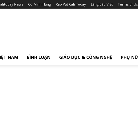
alitoday News
Cõi Vĩnh Hằng
Rao Vặt Cali Today
Làng Báo Việt
Terms of Us
IỆT NAM
BÌNH LUẬN
GIÁO DỤC & CÔNG NGHỆ
PHỤ N