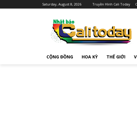
Saturday, August 8, 2026
Truyền Hình Cali Today
C
CỘNG ĐỒNG
HOA KỲ
THẾ GIỚI
V