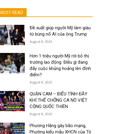
MOST READ
Đề xuất giúp người Mỹ làm giàu
từ bùng nổ AI của ông Trump
August 8, 2026
Hơn 1 triệu người Mỹ rời bỏ thị
trường lao động: Điều gì đang
đẩy cuộc khủng hoảng lên đỉnh
điểm?
August 8, 2026
QUẬN CAM – BIỂU TÌNH ĐẦY
KHÍ THẾ CHỐNG CA NÔ VIỆT
CỘNG QUỐC THIÊN
August 8, 2026
Phương Hằng gây bão mạng,
Phường kiểu mẫu XHCN của Tô