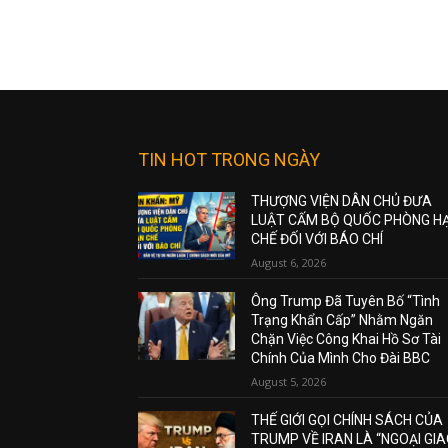
TIN HOT TRONG NGÀY
THƯỢNG VIỆN DÂN CHỦ ĐƯA
LUẬT CẤM BỘ QUỐC PHÒNG H
CHẾ ĐỐI VỚI BÁO CHÍ
August 6, 2026
Ông Trump Đã Tuyên Bố “Tình
Trạng Khẩn Cấp” Nhằm Ngăn
Chặn Việc Công Khai Hồ Sơ Tài
Chính Của Mình Cho Đài BBC
August 5, 2026
THẾ GIỚI GỌI CHÍNH SÁCH CỦA
TRUMP VỀ IRAN LÀ “NGOẠI GI