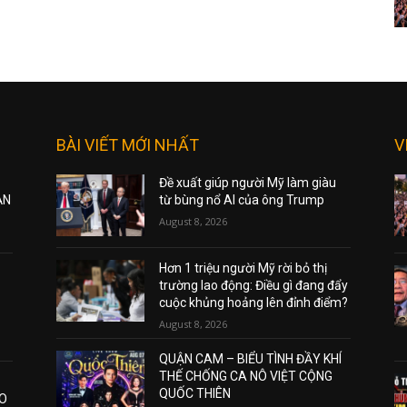
BÀI VIẾT MỚI NHẤT
V
Đề xuất giúp người Mỹ làm giàu
ẠN
từ bùng nổ AI của ông Trump
August 8, 2026
Hơn 1 triệu người Mỹ rời bỏ thị
trường lao động: Điều gì đang đẩy
cuộc khủng hoảng lên đỉnh điểm?
August 8, 2026
QUẬN CAM – BIỂU TÌNH ĐẦY KHÍ
THẾ CHỐNG CA NÔ VIỆT CỘNG
QUỐC THIÊN
AO