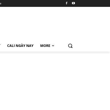
e
Ữ
CALI NGÀY NAY
MORE