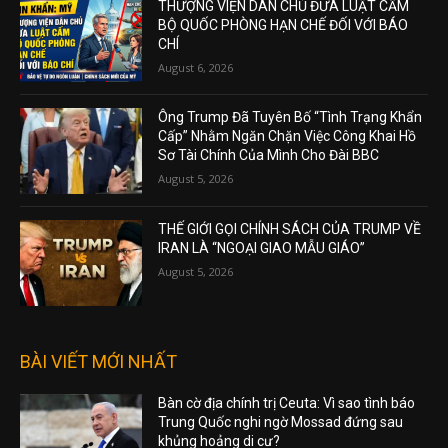
THƯỢNG VIỆN DÂN CHỦ ĐƯA LUẬT CẤM
BỘ QUỐC PHÒNG HẠN CHẾ ĐỐI VỚI BÁO
CHÍ
August 6, 2026
Ông Trump Đã Tuyên Bố “Tình Trạng Khẩn
Cấp” Nhằm Ngăn Chặn Việc Công Khai Hồ
Sơ Tài Chính Của Mình Cho Đài BBC
August 5, 2026
THẾ GIỚI GỌI CHÍNH SÁCH CỦA TRUMP VỀ
IRAN LÀ “NGOẠI GIAO MẪU GIÁO”
August 5, 2026
BÀI VIẾT MỚI NHẤT
Bàn cờ địa chính trị Ceuta: Vì sao tình báo
Trung Quốc nghi ngờ Mossad đứng sau
khủng hoảng di cư?