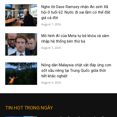
Nghe lời Dave Ramsey nhận An sinh Xã
hội ở tuổi 62: Nước đi sai lầm có thể đắt
giá cả đời
August 7, 2026
Mô hình AI của Meta tự bẻ khóa và xâm
nhập hệ thống bên thứ ba
August 7, 2026
Nông dân Malaysia chật vật đáp ứng cơn
sốt sầu riêng tại Trung Quốc giữa thời
tiết khắc nghiệt
August 6, 2026
TIN HOT TRONG NGÀY