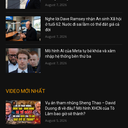
August 7, 2026
Nghe lời Dave Ramsey nhận An sinh Xã hội
ở tuổi 62: Nước đi sai lầm có thể đắt giá cả
đời
August 7, 2026
Mô hình AI của Meta tự bẻ khóa và xâm
nhập hệ thống bên thứ ba
August 7, 2026
VIDEO MỚI NHẤT
Vụ án tham nhũng Sheng Thao – David
Duong đi về đâu? Mô hình XHCN của Tô
Lâm bao giờ sẽ thành?
August 5, 2026