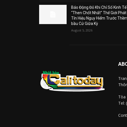
Báo Động Đỏ Khi Chỉ Số Kinh Tế
“Then Chốt Nhất” Thế Giới Phát
Tín Hiệu Nguy Hiểm Trước Thề
bầu Cử Giữa Kỳ
August 5, 2026
AB
Tra
Thôn
Tòa 
Tel:
Cont