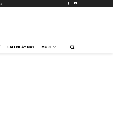
se
Ữ
CALI NGÀY NAY
MORE