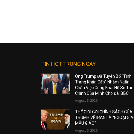
TIN HOT TRONG NGÀY
Ông Trump Đã Tuyên Bố “Tình
Trạng Khẩn Cấp” Nhằm Ngăn
Chặn Việc Công Khai Hồ Sơ Tài
Chính Của Mình Cho Đài BBC
August 5, 2026
THẾ GIỚI GỌI CHÍNH SÁCH CỦA
TRUMP VỀ IRAN LÀ “NGOẠI GI
MẪU GIÁO”
August 5, 2026