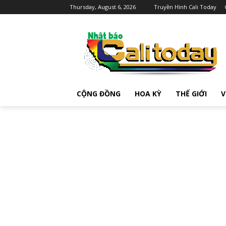
Thursday, August 6, 2026
Truyền Hình Cali Today
CỘNG ĐỒNG
HOA KỲ
THẾ GIỚI
V