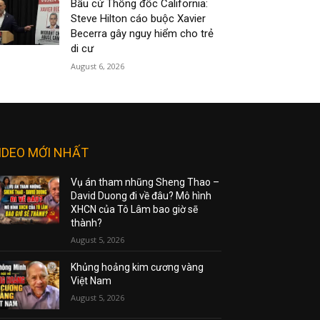
Bầu cử Thống đốc California:
Steve Hilton cáo buộc Xavier
Becerra gây nguy hiểm cho trẻ
di cư
August 6, 2026
IDEO MỚI NHẤT
Vụ án tham nhũng Sheng Thao –
David Duong đi về đâu? Mô hình
XHCN của Tô Lâm bao giờ sẽ
thành?
August 5, 2026
Khủng hoảng kim cương vàng
Việt Nam
August 5, 2026