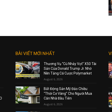
BÀI VIẾT MỚI NHẤT
V
Thương Vụ “Cú Nhảy Vọt” X50 Tài
Sản Của Donald Trump Jr. Nhờ
Nền Tảng Cá Cược Polymarket
August 6, 2026
Bất Động Sản Mỹ Đảo Chiều:
“Thời Cơ Vàng” Cho Người Mua
AO
Căn Nhà Đầu Tiên
August 6, 2026