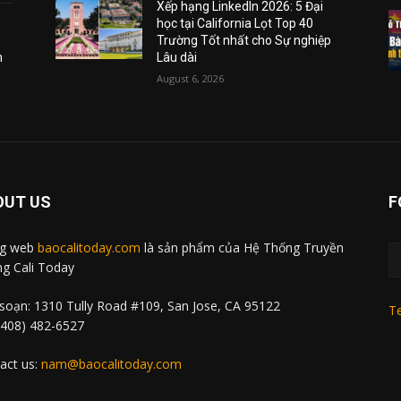
Xếp hạng LinkedIn 2026: 5 Đại
học tại California Lọt Top 40
Trường Tốt nhất cho Sự nghiệp
m
Lâu dài
August 6, 2026
OUT US
F
ng web
baocalitoday.com
là sản phẩm của Hệ Thống Truyền
g Cali Today
soạn: 1310 Tully Road #109, San Jose, CA 95122
Te
 (408) 482-6527
act us:
nam@baocalitoday.com