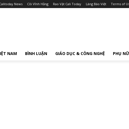
Calitoday News
Cõi Vĩnh Hằng
Rao Vặt Cali Today
Làng Báo Việt
Terms of U
IỆT NAM
BÌNH LUẬN
GIÁO DỤC & CÔNG NGHỆ
PHỤ N