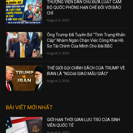
THƯỢNG VIỆN DÂN CHỦ ĐƯA LUẬT CẤM
BỘ QUỐC PHÒNG HẠN CHẾ ĐỐI VỚI BÁO
CHÍ
August 6, 2026
Ông Trump Đã Tuyên Bố “Tình Trạng Khẩn
Cấp” Nhằm Ngăn Chặn Việc Công Khai Hồ
Sơ Tài Chính Của Mình Cho Đài BBC
August 5, 2026
THẾ GIỚI GỌI CHÍNH SÁCH CỦA TRUMP VỀ
IRAN LÀ “NGOẠI GIAO MẪU GIÁO”
August 5, 2026
BÀI VIẾT MỚI NHẤT
GIỚI HẠN THỜI GIAN LƯU TRÚ CỦA SINH
VIÊN QUỐC TẾ
August 8, 2026