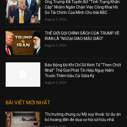
Ông Trump Đã Tuyên Bố “Tình Trạng Khẩn
Cấp” Nhằm Ngăn Chặn Việc Công Khai Hồ
Sơ Tài Chính Của Mình Cho Đài BBC
August 5, 2026
THẾ GIỚI GỌI CHÍNH SÁCH CỦA TRUMP VỀ
IRAN LÀ “NGOẠI GIAO MẪU GIÁO”
August 5, 2026
Báo Động Đỏ Khi Chỉ Số Kinh Tế “Then Chốt
Nhất” Thế Giới Phát Tín Hiệu Nguy Hiểm
Trước Thềm bầu Cử Giữa Kỳ
August 5, 2026
BÀI VIẾT MỚI NHẤT
Thị trường chung cư Mỹ suy thoái: từ dự án
bỏ hoang đến đe dọa cơ hội sở hữu nhà
August 5, 2026