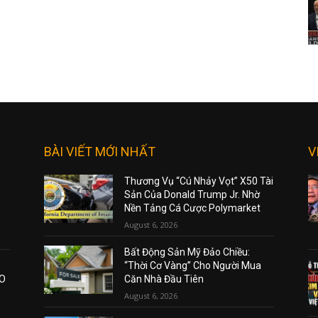
BÀI VIẾT MỚI NHẤT
V
Thương Vụ “Cú Nhảy Vọt” X50 Tài
Sản Của Donald Trump Jr. Nhờ
Nền Tảng Cá Cược Polymarket
August 6, 2026
Bất Động Sản Mỹ Đảo Chiều:
“Thời Cơ Vàng” Cho Người Mua
AO
Căn Nhà Đầu Tiên
August 6, 2026