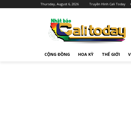
Thursday, August 6, 2026
Truyền Hình Cali Today
CỘNG ĐỒNG
HOA KỲ
THẾ GIỚI
V