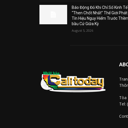
Báo Động Đỏ Khi Chỉ Số Kinh Tế
“Then Chốt Nhất” Thế Giới Phát
Tín Hiệu Nguy Hiểm Trước Thề
bầu Cử Giữa Kỳ
August 5, 2026
AB
Tra
Thôn
Tòa 
Tel:
Cont