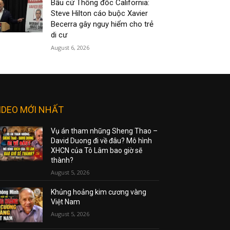
Bầu cử Thống đốc California:
Steve Hilton cáo buộc Xavier
Becerra gây nguy hiểm cho trẻ
di cư
August 6, 2026
IDEO MỚI NHẤT
Vụ án tham nhũng Sheng Thao –
David Duong đi về đâu? Mô hình
XHCN của Tô Lâm bao giờ sẽ
thành?
August 5, 2026
Khủng hoảng kim cương vàng
Việt Nam
August 5, 2026