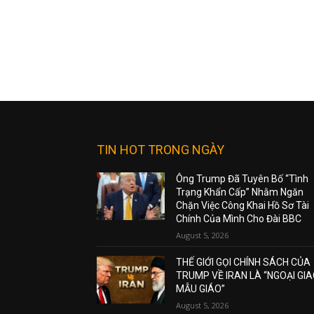
TIN HOT TRONG NGÀY
Ông Trump Đã Tuyên Bố “Tình
Trạng Khẩn Cấp” Nhằm Ngăn
Chặn Việc Công Khai Hồ Sơ Tài
Chính Của Mình Cho Đài BBC
August 5, 2026
THẾ GIỚI GỌI CHÍNH SÁCH CỦA
TRUMP VỀ IRAN LÀ “NGOẠI GI
MẪU GIÁO”
August 5, 2026