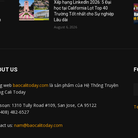
Xếp hạng LinkedIn 2026: 5 Đại
học tại California Lọt Top 40
Trường Tốt nhất cho Sự nghiệp
m
Lâu dài
August 6, 2026
OUT US
F
ng web
baocalitoday.com
là sản phẩm của Hệ Thống Truyền
g Cali Today
soạn: 1310 Tully Road #109, San Jose, CA 95122
Te
 (408) 482-6527
act us:
nam@baocalitoday.com