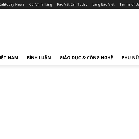
Calitoday News
Cõi Vĩnh Hằng
Rao Vặt Cali Today
Làng Báo Việt
Terms of U
IỆT NAM
BÌNH LUẬN
GIÁO DỤC & CÔNG NGHỆ
PHỤ N