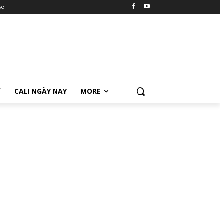
se
Ữ
CALI NGÀY NAY
MORE