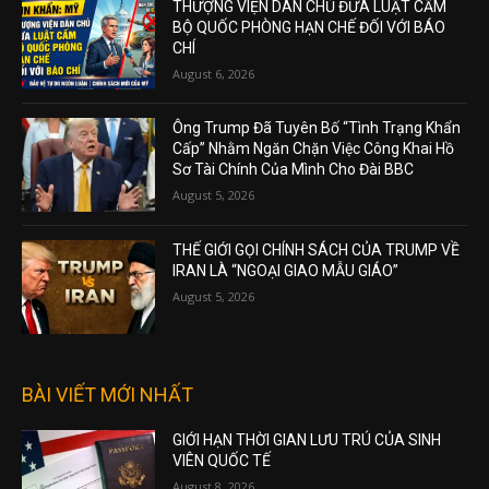
THƯỢNG VIỆN DÂN CHỦ ĐƯA LUẬT CẤM
BỘ QUỐC PHÒNG HẠN CHẾ ĐỐI VỚI BÁO
CHÍ
August 6, 2026
Ông Trump Đã Tuyên Bố “Tình Trạng Khẩn
Cấp” Nhằm Ngăn Chặn Việc Công Khai Hồ
Sơ Tài Chính Của Mình Cho Đài BBC
August 5, 2026
THẾ GIỚI GỌI CHÍNH SÁCH CỦA TRUMP VỀ
IRAN LÀ “NGOẠI GIAO MẪU GIÁO”
August 5, 2026
BÀI VIẾT MỚI NHẤT
GIỚI HẠN THỜI GIAN LƯU TRÚ CỦA SINH
VIÊN QUỐC TẾ
August 8, 2026