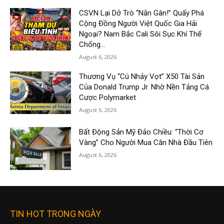
CSVN Lại Dở Trò “Nắn Gân!” Quấy Phá
Cộng Đồng Người Việt Quốc Gia Hải
Ngoại? Nam Bắc Cali Sôi Sục Khí Thế
Chống...
August 6, 2026
Thương Vụ “Cú Nhảy Vọt” X50 Tài Sản
Của Donald Trump Jr. Nhờ Nền Tảng Cá
Cược Polymarket
August 6, 2026
Bất Động Sản Mỹ Đảo Chiều: “Thời Cơ
Vàng” Cho Người Mua Căn Nhà Đầu Tiên
August 6, 2026
TIN HOT TRONG NGÀY