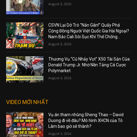
August 6, 2026
CSVN Lại Dở Trò “Nắn Gân!” Quấy Phá
Cộng Đồng Người Việt Quốc Gia Hải Ngoại?
Nam Bắc Cali Sôi Sục Khí Thế Chống...
August 6, 2026
Thương Vụ “Cú Nhảy Vọt” X50 Tài Sản Của
Donald Trump Jr. Nhờ Nền Tảng Cá Cược
Polymarket
August 6, 2026
VIDEO MỚI NHẤT
Vụ án tham nhũng Sheng Thao – David
Duong đi về đâu? Mô hình XHCN của Tô
Lâm bao giờ sẽ thành?
August 5, 2026