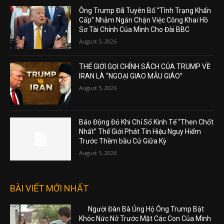
Ông Trump Đã Tuyên Bố “Tình Trạng Khẩn
Cấp” Nhằm Ngăn Chặn Việc Công Khai Hồ
Sơ Tài Chính Của Mình Cho Đài BBC
August 5, 2026
THẾ GIỚI GỌI CHÍNH SÁCH CỦA TRUMP VỀ
IRAN LÀ “NGOẠI GIAO MẪU GIÁO”
August 5, 2026
Báo Động Đỏ Khi Chỉ Số Kinh Tế “Then Chốt
Nhất” Thế Giới Phát Tín Hiệu Nguy Hiểm
Trước Thềm bầu Cử Giữa Kỳ
August 5, 2026
BÀI VIẾT MỚI NHẤT
Người Đàn Bà Ủng Hộ Ông Trump Bật
Khóc Nức Nở Trước Mặt Các Con Của Mình