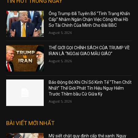
TIN HOT TRONG NGÀY
Ông Trump Đã Tuyên Bố “Tình Trạng Khẩn
Cấp” Nhằm Ngăn Chặn Việc Công Khai Hồ
Sơ Tài Chính Của Mình Cho Đài BBC
August 5, 2026
THẾ GIỚI GỌI CHÍNH SÁCH CỦA TRUMP VỀ
IRAN LÀ “NGOẠI GIAO MẪU GIÁO”
August 5, 2026
Báo Động Đỏ Khi Chỉ Số Kinh Tế “Then Chốt
Nhất” Thế Giới Phát Tín Hiệu Nguy Hiểm
Trước Thềm bầu Cử Giữa Kỳ
August 5, 2026
BÀI VIẾT MỚI NHẤT
Mỹ siết chặt quy định cấp thẻ xanh: Nguy