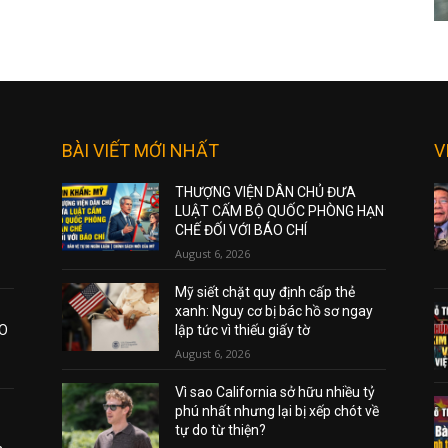
BÀI VIẾT MỚI NHẤT
V
THƯỢNG VIỆN DÂN CHỦ ĐƯA
LUẬT CẤM BỘ QUỐC PHÒNG HẠN
CHẾ ĐỐI VỚI BÁO CHÍ
August 6, 2026
Mỹ siết chặt quy định cấp thẻ
xanh: Nguy cơ bị bác hồ sơ ngay
AO
lập tức vì thiếu giấy tờ
August 6, 2026
Vì sao California sở hữu nhiều tỷ
phú nhất nhưng lại bị xếp chót về
tự do từ thiện?