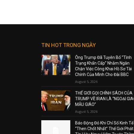
TIN HOT TRONG NGÀY
Ông Trump Đã Tuyên Bố “Tình
Trạng Khẩn Cấp” Nhằm Ngăn
Chặn Việc Công Khai Hồ Sơ Tài
Chính Của Mình Cho Đài BBC
August 5, 2026
THẾ GIỚI GỌI CHÍNH SÁCH CỦA
TRUMP VỀ IRAN LÀ “NGOẠI GI
MẪU GIÁO”
August 5, 2026
Báo Động Đỏ Khi Chỉ Số Kinh Tế
“Then Chốt Nhất” Thế Giới Phát