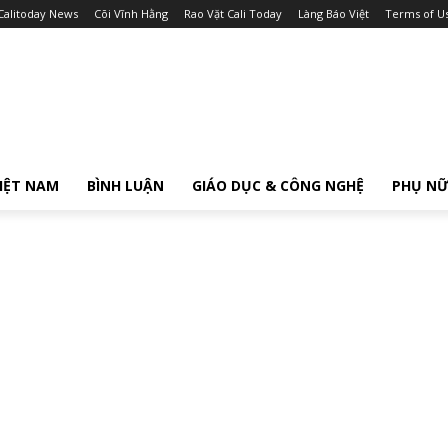
Calitoday News
Cõi Vĩnh Hằng
Rao Vặt Cali Today
Làng Báo Việt
Terms of U
IỆT NAM
BÌNH LUẬN
GIÁO DỤC & CÔNG NGHỆ
PHỤ N