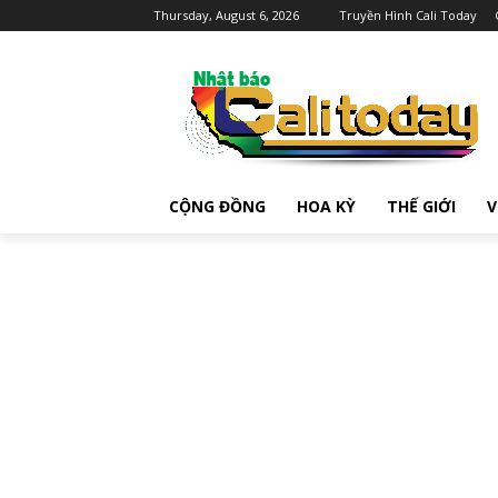
Thursday, August 6, 2026
Truyền Hình Cali Today
CỘNG ĐỒNG
HOA KỲ
THẾ GIỚI
V