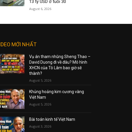
13 tỷ USD ở tuổi 30
August 6, 2026
IDEO MỚI NHẤT
Vụ án tham nhũng Sheng Thao –
David Duong đi về đâu? Mô hình
XHCN của Tô Lâm bao giờ sẽ
thành?
August 5, 2026
Khủng hoảng kim cương vàng
Việt Nam
August 5, 2026
Bài toán kinh tế Việt Nam
August 3, 2026