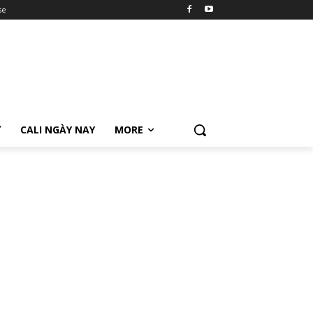
se
Ữ
CALI NGÀY NAY
MORE