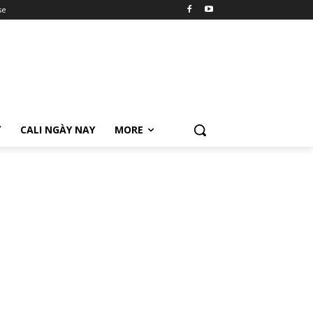
se
Ữ
CALI NGÀY NAY
MORE