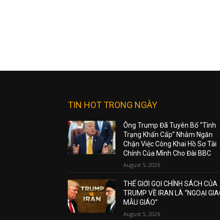
TIN HOT TRONG NGÀY
Ông Trump Đã Tuyên Bố “Tình
Trạng Khẩn Cấp” Nhằm Ngăn
Chặn Việc Công Khai Hồ Sơ Tài
Chính Của Mình Cho Đài BBC
August 5, 2026
THẾ GIỚI GỌI CHÍNH SÁCH CỦA
TRUMP VỀ IRAN LÀ “NGOẠI GI
MẪU GIÁO”
August 5, 2026