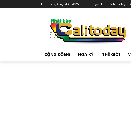
Thursday, August 6, 2026
Truyền Hình Cali Today
CỘNG ĐỒNG
HOA KỲ
THẾ GIỚI
V