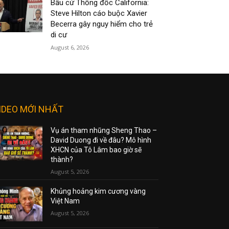
Bầu cử Thống đốc California:
Steve Hilton cáo buộc Xavier
Becerra gây nguy hiểm cho trẻ
di cư
August 6, 2026
IDEO MỚI NHẤT
Vụ án tham nhũng Sheng Thao –
David Duong đi về đâu? Mô hình
XHCN của Tô Lâm bao giờ sẽ
thành?
August 5, 2026
Khủng hoảng kim cương vàng
Việt Nam
August 5, 2026