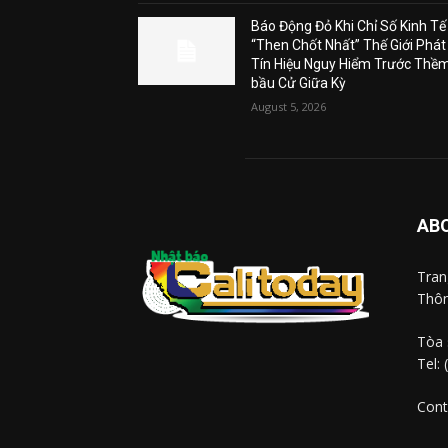
Báo Động Đỏ Khi Chỉ Số Kinh Tế
“Then Chốt Nhất” Thế Giới Phát
Tín Hiệu Nguy Hiểm Trước Thề
bầu Cử Giữa Kỳ
August 5, 2026
AB
Tra
Thôn
Tòa 
Tel:
Cont