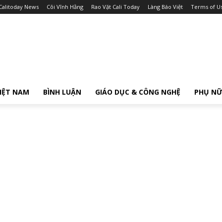
Calitoday News
Cõi Vĩnh Hằng
Rao Vặt Cali Today
Làng Báo Việt
Terms of U
IỆT NAM
BÌNH LUẬN
GIÁO DỤC & CÔNG NGHỆ
PHỤ N