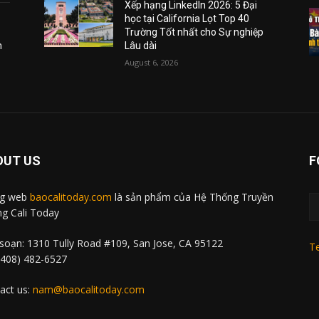
Xếp hạng LinkedIn 2026: 5 Đại
học tại California Lọt Top 40
Trường Tốt nhất cho Sự nghiệp
m
Lâu dài
August 6, 2026
OUT US
F
ng web
baocalitoday.com
là sản phẩm của Hệ Thống Truyền
g Cali Today
soạn: 1310 Tully Road #109, San Jose, CA 95122
Te
 (408) 482-6527
act us:
nam@baocalitoday.com