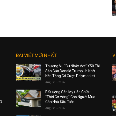
BÀI VIẾT MỚI NHẤT
V
Thương Vụ “Cú Nhảy Vọt” X50 Tài
Sản Của Donald Trump Jr. Nhờ
Nền Tảng Cá Cược Polymarket
August 6, 2026
Bất Động Sản Mỹ Đảo Chiều:
“Thời Cơ Vàng” Cho Người Mua
AO
Căn Nhà Đầu Tiên
August 6, 2026