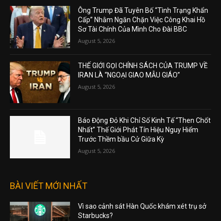
Ông Trump Đã Tuyên Bố “Tình Trạng Khẩn
Cấp” Nhằm Ngăn Chặn Việc Công Khai Hồ
Sơ Tài Chính Của Mình Cho Đài BBC
August 5, 2026
THẾ GIỚI GỌI CHÍNH SÁCH CỦA TRUMP VỀ
IRAN LÀ “NGOẠI GIAO MẪU GIÁO”
August 5, 2026
Báo Động Đỏ Khi Chỉ Số Kinh Tế “Then Chốt
Nhất” Thế Giới Phát Tín Hiệu Nguy Hiểm
Trước Thềm bầu Cử Giữa Kỳ
August 5, 2026
BÀI VIẾT MỚI NHẤT
Vì sao cảnh sát Hàn Quốc khám xét trụ sở
Starbucks?