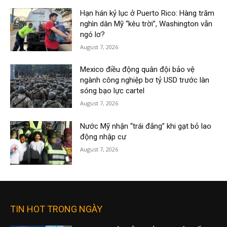
Hạn hán kỷ lục ở Puerto Rico: Hàng trăm
nghìn dân Mỹ “kêu trời”, Washington vẫn
ngó lơ?
August 7, 2026
Mexico điều động quân đội bảo vệ
ngành công nghiệp bơ tỷ USD trước làn
sóng bạo lực cartel
August 7, 2026
Nước Mỹ nhận “trái đắng” khi gạt bỏ lao
động nhập cư
August 7, 2026
TIN HOT TRONG NGÀY