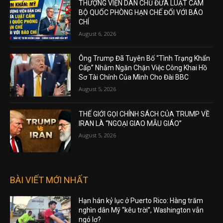
THƯỢNG VIỆN DÂN CHỦ ĐƯA LUẬT CẤM
BỘ QUỐC PHÒNG HẠN CHẾ ĐỐI VỚI BÁO
CHÍ
August 6, 2026
Ông Trump Đã Tuyên Bố “Tình Trạng Khẩn
Cấp” Nhằm Ngăn Chặn Việc Công Khai Hồ
Sơ Tài Chính Của Mình Cho Đài BBC
August 5, 2026
THẾ GIỚI GỌI CHÍNH SÁCH CỦA TRUMP VỀ
IRAN LÀ “NGOẠI GIAO MẪU GIÁO”
August 5, 2026
BÀI VIẾT MỚI NHẤT
Hạn hán kỷ lục ở Puerto Rico: Hàng trăm
nghìn dân Mỹ “kêu trời”, Washington vẫn
ngó lơ?