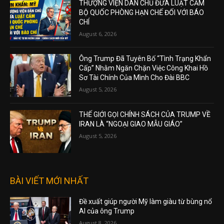
THƯỢNG VIỆN DÂN CHỦ ĐƯA LUẬT CẤM
BỘ QUỐC PHÒNG HẠN CHẾ ĐỐI VỚI BÁO
CHÍ
August 6, 2026
Ông Trump Đã Tuyên Bố “Tình Trạng Khẩn
Cấp” Nhằm Ngăn Chặn Việc Công Khai Hồ
Sơ Tài Chính Của Mình Cho Đài BBC
August 5, 2026
THẾ GIỚI GỌI CHÍNH SÁCH CỦA TRUMP VỀ
IRAN LÀ “NGOẠI GIAO MẪU GIÁO”
August 5, 2026
BÀI VIẾT MỚI NHẤT
Đề xuất giúp người Mỹ làm giàu từ bùng nổ
AI của ông Trump
August 8, 2026