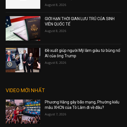
August 8, 2026
GIỚI HẠN THỜI GIAN LƯU TRÚ CỦA SINH
VIÊN QUỐC TẾ
August 8, 2026
Đề xuất giúp người Mỹ làm giàu từ bùng nổ
AI của ông Trump
August 8, 2026
VIDEO MỚI NHẤT
Phương Hằng gây bão mạng, Phường kiểu
mẫu XHCN của Tô Lâm đi về đâu?
August 7, 2026