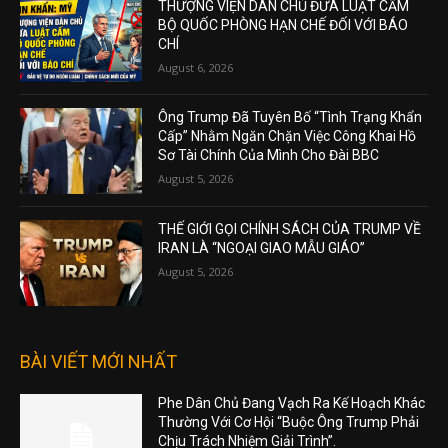
THƯỢNG VIỆN DÂN CHỦ ĐƯA LUẬT CẤM
BỘ QUỐC PHÒNG HẠN CHẾ ĐỐI VỚI BÁO
CHÍ
August 6, 2026
Ông Trump Đã Tuyên Bố “Tình Trạng Khẩn
Cấp” Nhằm Ngăn Chặn Việc Công Khai Hồ
Sơ Tài Chính Của Mình Cho Đài BBC
August 5, 2026
THẾ GIỚI GỌI CHÍNH SÁCH CỦA TRUMP VỀ
IRAN LÀ “NGOẠI GIAO MẪU GIÁO”
August 5, 2026
BÀI VIẾT MỚI NHẤT
Phe Dân Chủ Đang Vạch Ra Kế Hoạch Khác
Thường Với Cơ Hội “Buộc Ông Trump Phải
Chịu Trách Nhiệm Giải Trình”.