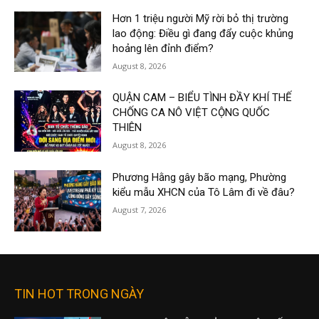
Hơn 1 triệu người Mỹ rời bỏ thị trường
lao động: Điều gì đang đẩy cuộc khủng
hoảng lên đỉnh điểm?
August 8, 2026
QUẬN CAM – BIỂU TÌNH ĐẦY KHÍ THẾ
CHỐNG CA NÔ VIỆT CỘNG QUỐC
THIÊN
August 8, 2026
Phương Hằng gây bão mạng, Phường
kiểu mẫu XHCN của Tô Lâm đi về đâu?
August 7, 2026
TIN HOT TRONG NGÀY