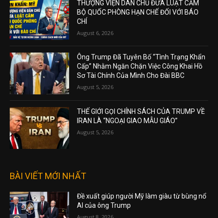
THƯỢNG VIỆN DÂN CHỦ ĐƯA LUẬT CẤM
BỘ QUỐC PHÒNG HẠN CHẾ ĐỐI VỚI BÁO
CHÍ
August 6, 2026
Ông Trump Đã Tuyên Bố “Tình Trạng Khẩn
Cấp” Nhằm Ngăn Chặn Việc Công Khai Hồ
Sơ Tài Chính Của Mình Cho Đài BBC
August 5, 2026
THẾ GIỚI GỌI CHÍNH SÁCH CỦA TRUMP VỀ
IRAN LÀ “NGOẠI GIAO MẪU GIÁO”
August 5, 2026
BÀI VIẾT MỚI NHẤT
Đề xuất giúp người Mỹ làm giàu từ bùng nổ
AI của ông Trump
August 8, 2026