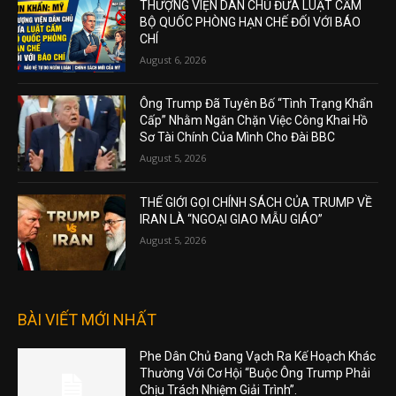
THƯỢNG VIỆN DÂN CHỦ ĐƯA LUẬT CẤM
BỘ QUỐC PHÒNG HẠN CHẾ ĐỐI VỚI BÁO
CHÍ
August 6, 2026
Ông Trump Đã Tuyên Bố “Tình Trạng Khẩn
Cấp” Nhằm Ngăn Chặn Việc Công Khai Hồ
Sơ Tài Chính Của Mình Cho Đài BBC
August 5, 2026
THẾ GIỚI GỌI CHÍNH SÁCH CỦA TRUMP VỀ
IRAN LÀ “NGOẠI GIAO MẪU GIÁO”
August 5, 2026
BÀI VIẾT MỚI NHẤT
Phe Dân Chủ Đang Vạch Ra Kế Hoạch Khác
Thường Với Cơ Hội “Buộc Ông Trump Phải
Chịu Trách Nhiệm Giải Trình”.