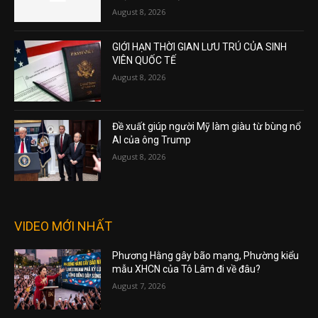
August 8, 2026
GIỚI HẠN THỜI GIAN LƯU TRÚ CỦA SINH
VIÊN QUỐC TẾ
August 8, 2026
Đề xuất giúp người Mỹ làm giàu từ bùng nổ
AI của ông Trump
August 8, 2026
VIDEO MỚI NHẤT
Phương Hằng gây bão mạng, Phường kiểu
mẫu XHCN của Tô Lâm đi về đâu?
August 7, 2026