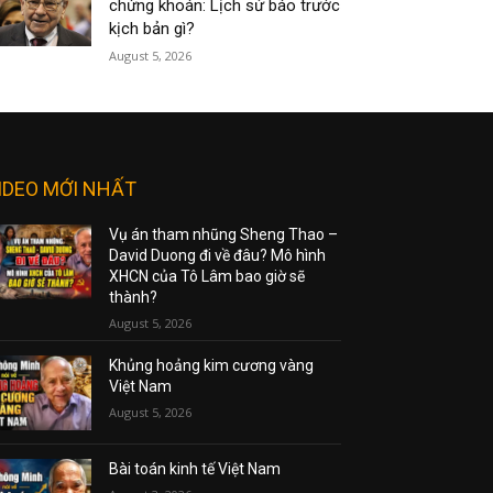
chứng khoán: Lịch sử báo trước
kịch bản gì?
August 5, 2026
IDEO MỚI NHẤT
Vụ án tham nhũng Sheng Thao –
David Duong đi về đâu? Mô hình
XHCN của Tô Lâm bao giờ sẽ
thành?
August 5, 2026
Khủng hoảng kim cương vàng
Việt Nam
August 5, 2026
Bài toán kinh tế Việt Nam