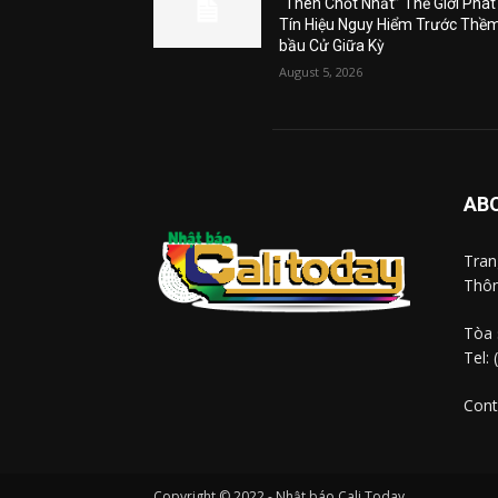
“Then Chốt Nhất” Thế Giới Phát
Tín Hiệu Nguy Hiểm Trước Thề
bầu Cử Giữa Kỳ
August 5, 2026
AB
Tra
Thôn
Tòa 
Tel:
Cont
Copyright © 2022 - Nhật báo Cali Today