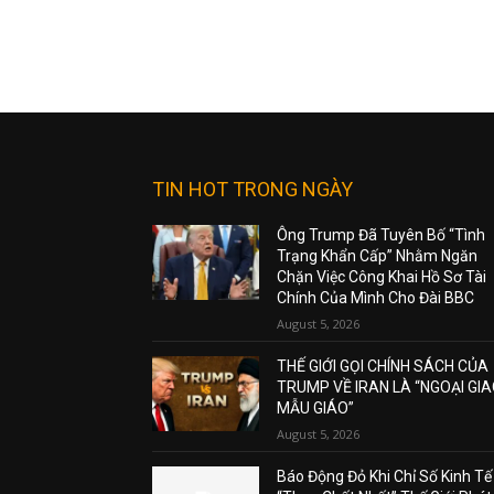
TIN HOT TRONG NGÀY
Ông Trump Đã Tuyên Bố “Tình
Trạng Khẩn Cấp” Nhằm Ngăn
Chặn Việc Công Khai Hồ Sơ Tài
Chính Của Mình Cho Đài BBC
August 5, 2026
THẾ GIỚI GỌI CHÍNH SÁCH CỦA
TRUMP VỀ IRAN LÀ “NGOẠI GI
MẪU GIÁO”
August 5, 2026
Báo Động Đỏ Khi Chỉ Số Kinh Tế