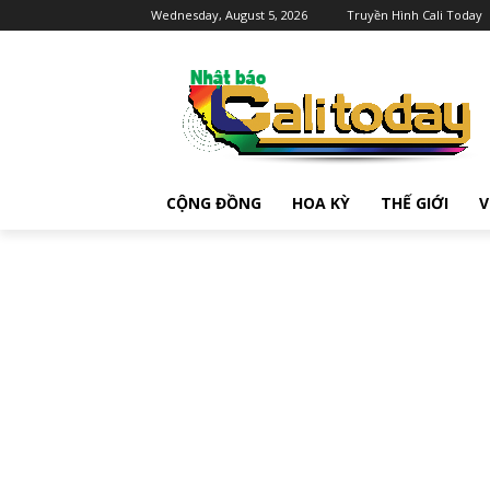
Wednesday, August 5, 2026
Truyền Hình Cali Today
CỘNG ĐỒNG
HOA KỲ
THẾ GIỚI
V