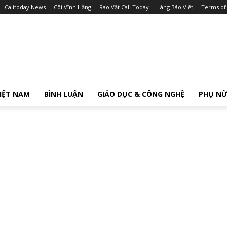
Calitoday News
Cõi Vĩnh Hằng
Rao Vặt Cali Today
Làng Báo Việt
Terms of
IỆT NAM
BÌNH LUẬN
GIÁO DỤC & CÔNG NGHỆ
PHỤ N