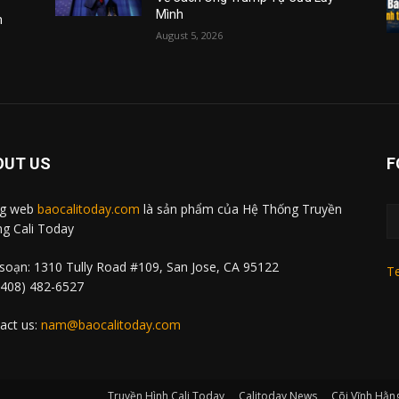
Mình
m
August 5, 2026
OUT US
F
ng web
baocalitoday.com
là sản phẩm của Hệ Thống Truyền
g Cali Today
soạn: 1310 Tully Road #109, San Jose, CA 95122
Te
 (408) 482-6527
act us:
nam@baocalitoday.com
Truyền Hình Cali Today
Calitoday News
Cõi Vĩnh Hằn