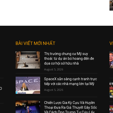
BÀI VIẾT MỚI NHẤT
V
Thị trường chung cư Mỹ suy
thoái: từ dự án bỏ hoang đến đe
dọa cơ hội sở hữu nhà
August 5, 2026
SpaceX sẵn sàng cạnh tranh trực
tiếp với các nhà mạng lớn tại Mỹ
AO
August 5, 2026
Chiến Lược Gia Kỳ Cựu Và Huyền
Thoại Đưa Ra Giả Thuyết Gây Sốc
Về Cách Ông Trump Tự Cứu Lấy