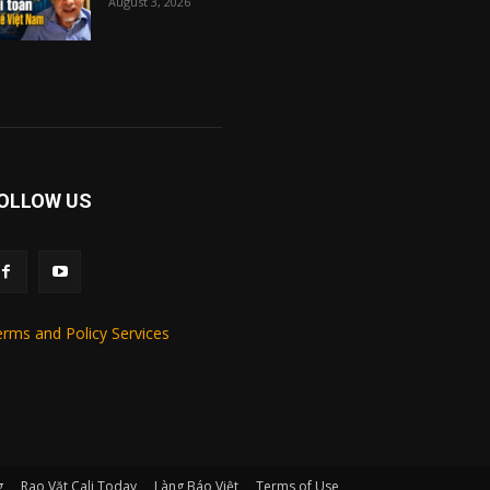
August 3, 2026
OLLOW US
rms and Policy Services
g
Rao Vặt Cali Today
Làng Báo Việt
Terms of Use