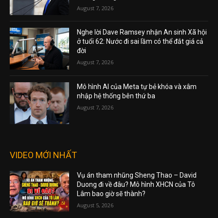
August 7, 2026
Nghe lời Dave Ramsey nhận An sinh Xã hội
ở tuổi 62: Nước đi sai lầm có thể đắt giá cả
đời
August 7, 2026
Mô hình AI của Meta tự bẻ khóa và xâm
nhập hệ thống bên thứ ba
August 7, 2026
VIDEO MỚI NHẤT
Vụ án tham nhũng Sheng Thao – David
Duong đi về đâu? Mô hình XHCN của Tô
Lâm bao giờ sẽ thành?
August 5, 2026