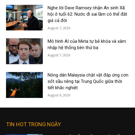
Nghe lời Dave Ramsey nhận An sinh Xã
hội ở tuổi 62: Nước đi sai lầm có thể đắt
giá cả đời
August 7, 2026
Mô hình AI của Meta tự bẻ khóa và xâm
nhập hệ thống bên thứ ba
August 7, 2026
Nông dân Malaysia chật vật đáp ứng cơn
sốt sầu riêng tại Trung Quốc giữa thời
tiết khắc nghiệt
August 6, 2026
TIN HOT TRONG NGÀY