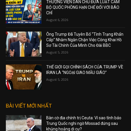
THƯỢNG VIỆN DÂN CHỦ ĐƯA LUẬT CẤM
BỘ QUỐC PHÒNG HẠN CHẾ ĐỐI VỚI BÁO
CHÍ
August 6, 2026
Ông Trump Đã Tuyên Bố “Tình Trạng Khẩn
Cấp” Nhằm Ngăn Chặn Việc Công Khai Hồ
Sơ Tài Chính Của Mình Cho Đài BBC
August 5, 2026
THẾ GIỚI GỌI CHÍNH SÁCH CỦA TRUMP VỀ
IRAN LÀ “NGOẠI GIAO MẪU GIÁO”
August 5, 2026
BÀI VIẾT MỚI NHẤT
Bàn cờ địa chính trị Ceuta: Vì sao tình báo
Trung Quốc nghi ngờ Mossad đứng sau
khủng hoảng di cư?