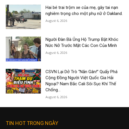
Hai bé trai trộm xe của mẹ, gây tai nạn
nghiêm trọng cho một phụ nữ ở Oakland.
August 6, 2026
Người Đàn Bà Ủng Hộ Trump Bật Khóc
Nức Nở Trước Mặt Các Con Của Mình
August 6, 2026
CSVN Lại Dở Trò “Nắn Gân!” Quấy Phá
Cộng Đồng Người Việt Quốc Gia Hải
Ngoại? Nam Bắc Cali Sôi Sục Khí Thế
Chống...
August 6, 2026
TIN HOT TRONG NGÀY