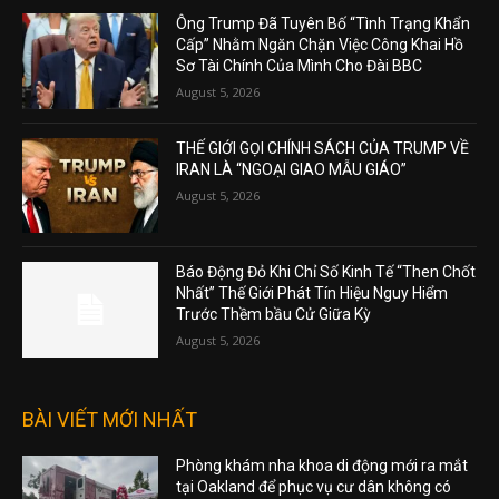
Ông Trump Đã Tuyên Bố “Tình Trạng Khẩn
Cấp” Nhằm Ngăn Chặn Việc Công Khai Hồ
Sơ Tài Chính Của Mình Cho Đài BBC
August 5, 2026
THẾ GIỚI GỌI CHÍNH SÁCH CỦA TRUMP VỀ
IRAN LÀ “NGOẠI GIAO MẪU GIÁO”
August 5, 2026
Báo Động Đỏ Khi Chỉ Số Kinh Tế “Then Chốt
Nhất” Thế Giới Phát Tín Hiệu Nguy Hiểm
Trước Thềm bầu Cử Giữa Kỳ
August 5, 2026
BÀI VIẾT MỚI NHẤT
Phòng khám nha khoa di động mới ra mắt
tại Oakland để phục vụ cư dân không có