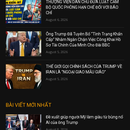
THƯỢNG VIỆN DÂN CHỦ ĐƯA LUẬT CẤM
BỘ QUỐC PHÒNG HẠN CHẾ ĐỐI VỚI BÁO
CHÍ
August 6, 2026
Ông Trump Đã Tuyên Bố “Tình Trạng Khẩn
Cấp” Nhằm Ngăn Chặn Việc Công Khai Hồ
Sơ Tài Chính Của Mình Cho Đài BBC
August 5, 2026
THẾ GIỚI GỌI CHÍNH SÁCH CỦA TRUMP VỀ
IRAN LÀ “NGOẠI GIAO MẪU GIÁO”
August 5, 2026
BÀI VIẾT MỚI NHẤT
Đề xuất giúp người Mỹ làm giàu từ bùng nổ
AI của ông Trump
August 8, 2026