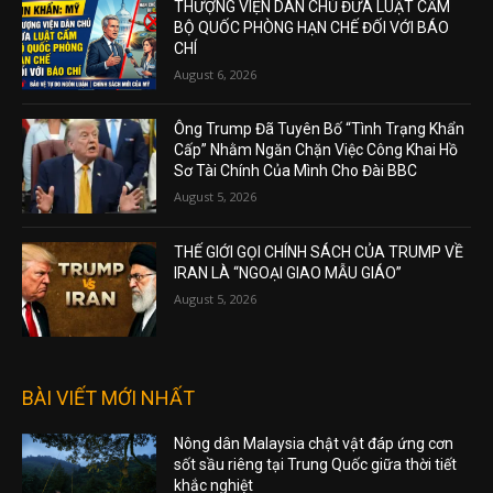
THƯỢNG VIỆN DÂN CHỦ ĐƯA LUẬT CẤM
BỘ QUỐC PHÒNG HẠN CHẾ ĐỐI VỚI BÁO
CHÍ
August 6, 2026
Ông Trump Đã Tuyên Bố “Tình Trạng Khẩn
Cấp” Nhằm Ngăn Chặn Việc Công Khai Hồ
Sơ Tài Chính Của Mình Cho Đài BBC
August 5, 2026
THẾ GIỚI GỌI CHÍNH SÁCH CỦA TRUMP VỀ
IRAN LÀ “NGOẠI GIAO MẪU GIÁO”
August 5, 2026
BÀI VIẾT MỚI NHẤT
Nông dân Malaysia chật vật đáp ứng cơn
sốt sầu riêng tại Trung Quốc giữa thời tiết
khắc nghiệt