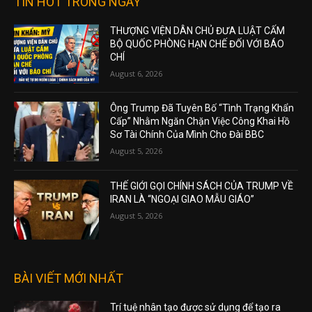
TIN HOT TRONG NGÀY
THƯỢNG VIỆN DÂN CHỦ ĐƯA LUẬT CẤM
BỘ QUỐC PHÒNG HẠN CHẾ ĐỐI VỚI BÁO
CHÍ
August 6, 2026
Ông Trump Đã Tuyên Bố “Tình Trạng Khẩn
Cấp” Nhằm Ngăn Chặn Việc Công Khai Hồ
Sơ Tài Chính Của Mình Cho Đài BBC
August 5, 2026
THẾ GIỚI GỌI CHÍNH SÁCH CỦA TRUMP VỀ
IRAN LÀ “NGOẠI GIAO MẪU GIÁO”
August 5, 2026
BÀI VIẾT MỚI NHẤT
Trí tuệ nhân tạo được sử dụng để tạo ra