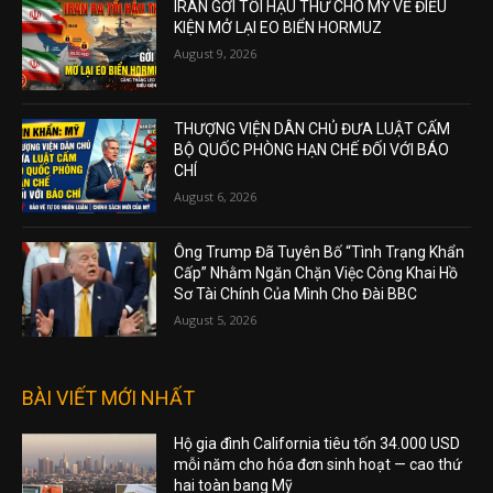
IRAN GỞI TỐI HẬU THƯ CHO MỸ VỀ ĐIỀU
KIỆN MỞ LẠI EO BIỂN HORMUZ
August 9, 2026
THƯỢNG VIỆN DÂN CHỦ ĐƯA LUẬT CẤM
BỘ QUỐC PHÒNG HẠN CHẾ ĐỐI VỚI BÁO
CHÍ
August 6, 2026
Ông Trump Đã Tuyên Bố “Tình Trạng Khẩn
Cấp” Nhằm Ngăn Chặn Việc Công Khai Hồ
Sơ Tài Chính Của Mình Cho Đài BBC
August 5, 2026
BÀI VIẾT MỚI NHẤT
Hộ gia đình California tiêu tốn 34.000 USD
mỗi năm cho hóa đơn sinh hoạt — cao thứ
hai toàn bang Mỹ