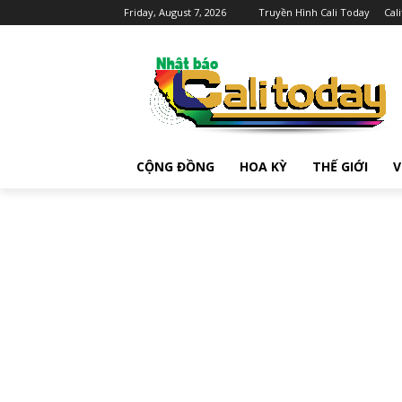
Friday, August 7, 2026
Truyền Hình Cali Today
Cal
CỘNG ĐỒNG
HOA KỲ
THẾ GIỚI
V