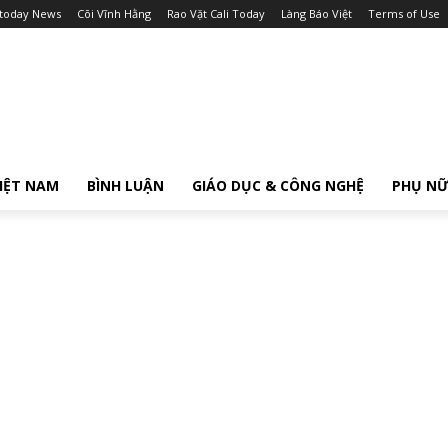
itoday News
Cõi Vĩnh Hằng
Rao Vặt Cali Today
Làng Báo Việt
Terms of Use
IỆT NAM
BÌNH LUẬN
GIÁO DỤC & CÔNG NGHỆ
PHỤ N