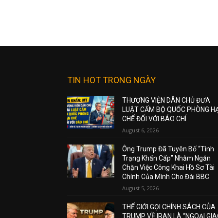
TIN HOT TRONG NGÀY
THƯỢNG VIỆN DÂN CHỦ ĐƯA
LUẬT CẤM BỘ QUỐC PHÒNG H
CHẾ ĐỐI VỚI BÁO CHÍ
August 6, 2026
Ông Trump Đã Tuyên Bố “Tình
Trạng Khẩn Cấp” Nhằm Ngăn
Chặn Việc Công Khai Hồ Sơ Tài
Chính Của Mình Cho Đài BBC
August 5, 2026
THẾ GIỚI GỌI CHÍNH SÁCH CỦA
TRUMP VỀ IRAN LÀ “NGOẠI GI