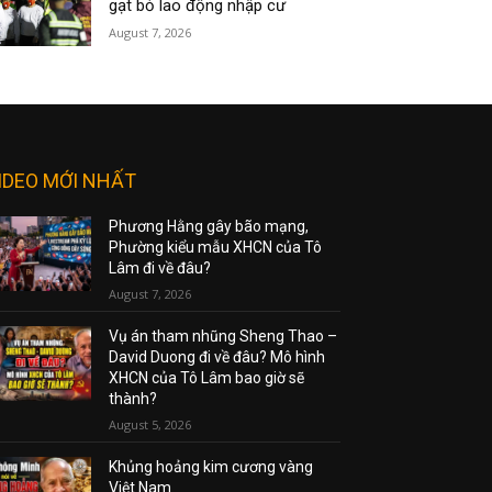
gạt bỏ lao động nhập cư
August 7, 2026
IDEO MỚI NHẤT
Phương Hằng gây bão mạng,
Phường kiểu mẫu XHCN của Tô
Lâm đi về đâu?
August 7, 2026
Vụ án tham nhũng Sheng Thao –
David Duong đi về đâu? Mô hình
XHCN của Tô Lâm bao giờ sẽ
thành?
August 5, 2026
Khủng hoảng kim cương vàng
Việt Nam