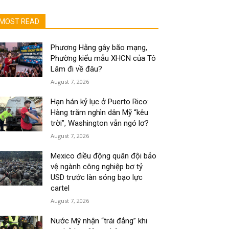
MOST READ
Phương Hằng gây bão mạng,
Phường kiểu mẫu XHCN của Tô
Lâm đi về đâu?
August 7, 2026
Hạn hán kỷ lục ở Puerto Rico:
Hàng trăm nghìn dân Mỹ “kêu
trời”, Washington vẫn ngó lơ?
August 7, 2026
Mexico điều động quân đội bảo
vệ ngành công nghiệp bơ tỷ
USD trước làn sóng bạo lực
cartel
August 7, 2026
Nước Mỹ nhận “trái đắng” khi