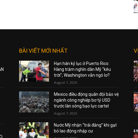
BÀI VIẾT MỚI NHẤT
V
Hạn hán kỷ lục ở Puerto Rico:
ẠN
Hàng trăm nghìn dân Mỹ “kêu
trời”, Washington vẫn ngó lơ?
August 7, 2026
Mexico điều động quân đội bảo vệ
ngành công nghiệp bơ tỷ USD
trước làn sóng bạo lực cartel
August 7, 2026
Nước Mỹ nhận “trái đắng” khi gạt
bỏ lao động nhập cư
AO