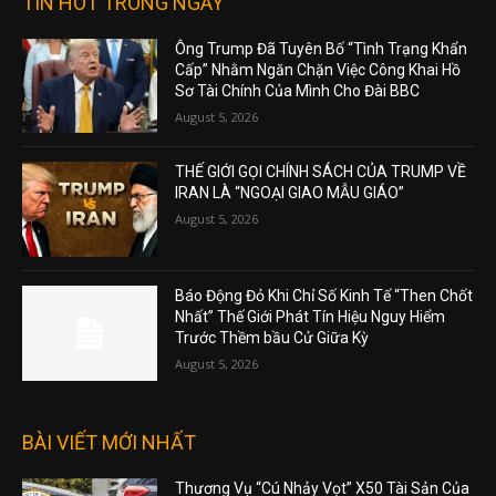
TIN HOT TRONG NGÀY
Ông Trump Đã Tuyên Bố “Tình Trạng Khẩn
Cấp” Nhằm Ngăn Chặn Việc Công Khai Hồ
Sơ Tài Chính Của Mình Cho Đài BBC
August 5, 2026
THẾ GIỚI GỌI CHÍNH SÁCH CỦA TRUMP VỀ
IRAN LÀ “NGOẠI GIAO MẪU GIÁO”
August 5, 2026
Báo Động Đỏ Khi Chỉ Số Kinh Tế “Then Chốt
Nhất” Thế Giới Phát Tín Hiệu Nguy Hiểm
Trước Thềm bầu Cử Giữa Kỳ
August 5, 2026
BÀI VIẾT MỚI NHẤT
Thương Vụ “Cú Nhảy Vọt” X50 Tài Sản Của