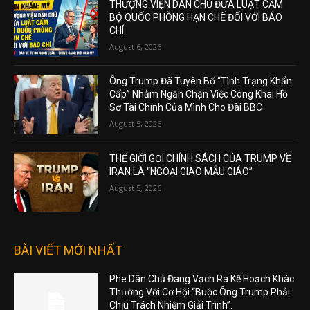
THƯỢNG VIỆN DÂN CHỦ ĐƯA LUẬT CẤM
BỘ QUỐC PHÒNG HẠN CHẾ ĐỐI VỚI BÁO
CHÍ
August 6, 2026
Ông Trump Đã Tuyên Bố “Tình Trạng Khẩn
Cấp” Nhằm Ngăn Chặn Việc Công Khai Hồ
Sơ Tài Chính Của Mình Cho Đài BBC
August 5, 2026
THẾ GIỚI GỌI CHÍNH SÁCH CỦA TRUMP VỀ
IRAN LÀ “NGOẠI GIAO MẪU GIÁO”
August 5, 2026
BÀI VIẾT MỚI NHẤT
Phe Dân Chủ Đang Vạch Ra Kế Hoạch Khác
Thường Với Cơ Hội “Buộc Ông Trump Phải
Chịu Trách Nhiệm Giải Trình”.