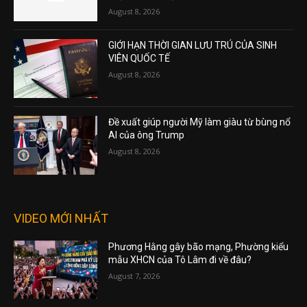
August 8, 2026
GIỚI HẠN THỜI GIAN LƯU TRÚ CỦA SINH
VIÊN QUỐC TẾ
August 8, 2026
Đề xuất giúp người Mỹ làm giàu từ bùng nổ
AI của ông Trump
August 8, 2026
VIDEO MỚI NHẤT
Phương Hằng gây bão mạng, Phường kiểu
mẫu XHCN của Tô Lâm đi về đâu?
August 7, 2026