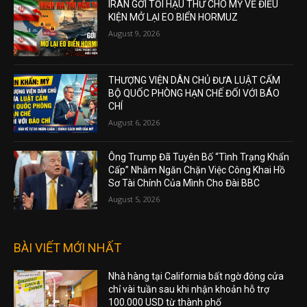
IRAN GỞI TỐI HẬU THƯ CHO MỸ VỀ ĐIỀU
KIỆN MỞ LẠI EO BIỂN HORMUZ
August 9, 2026
THƯỢNG VIỆN DÂN CHỦ ĐƯA LUẬT CẤM
BỘ QUỐC PHÒNG HẠN CHẾ ĐỐI VỚI BÁO
CHÍ
August 6, 2026
Ông Trump Đã Tuyên Bố “Tình Trạng Khẩn
Cấp” Nhằm Ngăn Chặn Việc Công Khai Hồ
Sơ Tài Chính Của Mình Cho Đài BBC
August 5, 2026
BÀI VIẾT MỚI NHẤT
Nhà hàng tại California bất ngờ đóng cửa
chỉ vài tuần sau khi nhận khoản hỗ trợ
100.000 USD từ thành phố