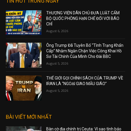
TIN HOT TRONG NGÀY
THƯỢNG VIỆN DÂN CHỦ ĐƯA LUẬT CẤM
BỘ QUỐC PHÒNG HẠN CHẾ ĐỐI VỚI BÁO
CHÍ
August 6, 2026
Ông Trump Đã Tuyên Bố “Tình Trạng Khẩn
Cấp” Nhằm Ngăn Chặn Việc Công Khai Hồ
Sơ Tài Chính Của Mình Cho Đài BBC
August 5, 2026
THẾ GIỚI GỌI CHÍNH SÁCH CỦA TRUMP VỀ
IRAN LÀ “NGOẠI GIAO MẪU GIÁO”
August 5, 2026
BÀI VIẾT MỚI NHẤT
Bàn cờ địa chính trị Ceuta: Vì sao tình báo