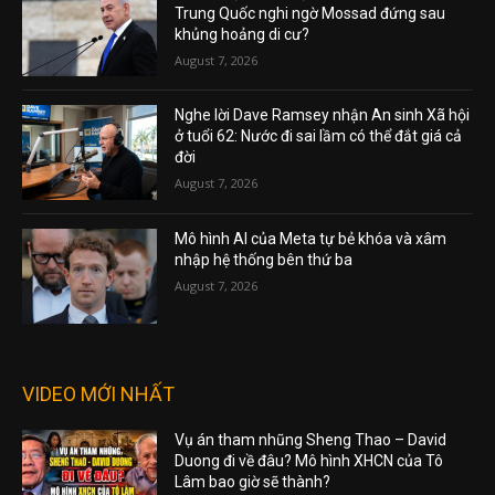
Trung Quốc nghi ngờ Mossad đứng sau
khủng hoảng di cư?
August 7, 2026
Nghe lời Dave Ramsey nhận An sinh Xã hội
ở tuổi 62: Nước đi sai lầm có thể đắt giá cả
đời
August 7, 2026
Mô hình AI của Meta tự bẻ khóa và xâm
nhập hệ thống bên thứ ba
August 7, 2026
VIDEO MỚI NHẤT
Vụ án tham nhũng Sheng Thao – David
Duong đi về đâu? Mô hình XHCN của Tô
Lâm bao giờ sẽ thành?