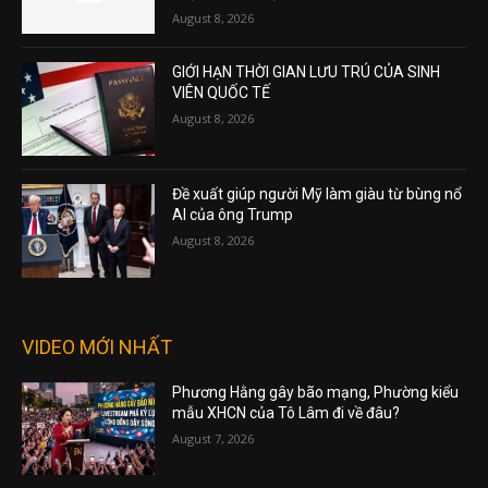
August 8, 2026
GIỚI HẠN THỜI GIAN LƯU TRÚ CỦA SINH
VIÊN QUỐC TẾ
August 8, 2026
Đề xuất giúp người Mỹ làm giàu từ bùng nổ
AI của ông Trump
August 8, 2026
VIDEO MỚI NHẤT
Phương Hằng gây bão mạng, Phường kiểu
mẫu XHCN của Tô Lâm đi về đâu?
August 7, 2026