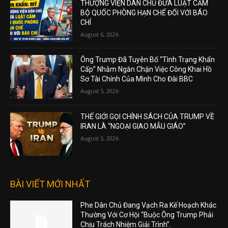
THƯỢNG VIỆN DÂN CHỦ ĐƯA LUẬT CẤM
BỘ QUỐC PHÒNG HẠN CHẾ ĐỐI VỚI BÁO
CHÍ
August 6, 2026
Ông Trump Đã Tuyên Bố “Tình Trạng Khẩn
Cấp” Nhằm Ngăn Chặn Việc Công Khai Hồ
Sơ Tài Chính Của Mình Cho Đài BBC
August 5, 2026
THẾ GIỚI GỌI CHÍNH SÁCH CỦA TRUMP VỀ
IRAN LÀ “NGOẠI GIAO MẪU GIÁO”
August 5, 2026
BÀI VIẾT MỚI NHẤT
Phe Dân Chủ Đang Vạch Ra Kế Hoạch Khác
Thường Với Cơ Hội “Buộc Ông Trump Phải
Chịu Trách Nhiệm Giải Trình”.