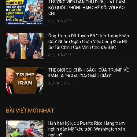
THƯỢNG VIỆN DÂN CHỦ ĐƯA LUẬT CẤM
BỘ QUỐC PHÒNG HẠN CHẾ ĐỐI VỚI BÁO
CHÍ
August 6, 2026
Ông Trump Đã Tuyên Bố “Tình Trạng Khẩn
Cấp” Nhằm Ngăn Chặn Việc Công Khai Hồ
Sơ Tài Chính Của Mình Cho Đài BBC
August 5, 2026
THẾ GIỚI GỌI CHÍNH SÁCH CỦA TRUMP VỀ
IRAN LÀ “NGOẠI GIAO MẪU GIÁO”
August 5, 2026
BÀI VIẾT MỚI NHẤT
Hạn hán kỷ lục ở Puerto Rico: Hàng trăm
nghìn dân Mỹ “kêu trời”, Washington vẫn
ngó lơ?