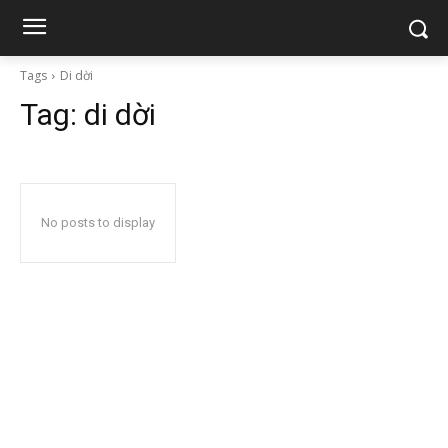
Tags
Di dời
Tag:
di dời
No posts to display